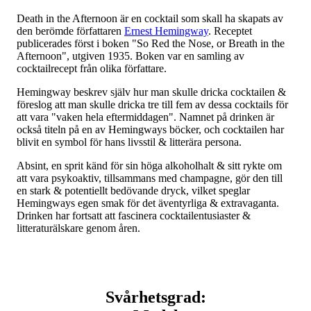
Death in the Afternoon är en cocktail som skall ha skapats av
den berömde författaren
Ernest Hemingway
. Receptet
publicerades först i boken "So Red the Nose, or Breath in the
Afternoon", utgiven 1935. Boken var en samling av
cocktailrecept från olika författare.
Hemingway beskrev själv hur man skulle dricka cocktailen &
föreslog att man skulle dricka tre till fem av dessa cocktails för
att vara "vaken hela eftermiddagen". Namnet på drinken är
också titeln på en av Hemingways böcker, och cocktailen har
blivit en symbol för hans livsstil & litterära persona.
Absint, en sprit känd för sin höga alkoholhalt & sitt rykte om
att vara psykoaktiv, tillsammans med champagne, gör den till
en stark & potentiellt bedövande dryck, vilket speglar
Hemingways egen smak för det äventyrliga & extravaganta.
Drinken har fortsatt att fascinera cocktailentusiaster &
litteraturälskare genom åren.
Svårhetsgrad: