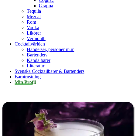
Cognac
Grappa
Tequila
Mezcal
Rom
Vodka
Likörer
Vermouth
Cocktailvärlden
Händelser, personer m.m
Bartenders
Kända barer
Litteratur
Svenska Cocktailbarer & Bartenders
Barutrustning
Min Profil