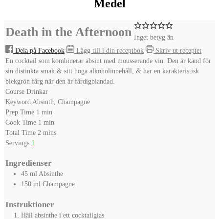
Medel
Death in the Afternoon
Inget betyg än
Dela på Facebook
Lägg till i din receptbok
Skriv ut receptet
En cocktail som kombinerar absint med mousserande vin. Den är känd för
sin distinkta smak & sitt höga alkoholinnehåll, & har en karakteristisk
blekgrön färg när den är färdigblandad.
Course
Drinkar
Keyword
Absinth, Champagne
minute
Prep Time
1
min
minute
Cook Time
1
min
minutes
Total Time
2
mins
Servings
1
Ingredienser
45
ml
Absinthe
150
ml
Champagne
Instruktioner
Häll absinthe i ett cocktailglas