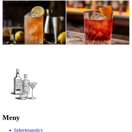
2
3
4
Mousserande
5
drinkar
6
7
8
9
Meny
Sekretesspolicy