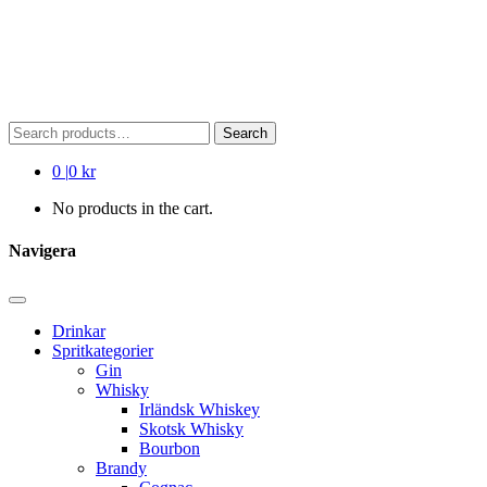
Search
Search
for:
0
|
0 kr
No products in the cart.
Navigera
Drinkar
Spritkategorier
Gin
Whisky
Irländsk Whiskey
Skotsk Whisky
Bourbon
Brandy