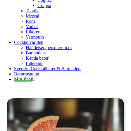
Cognac
Grappa
Tequila
Mezcal
Rom
Vodka
Likörer
Vermouth
Cocktailvärlden
Händelser, personer m.m
Bartenders
Kända barer
Litteratur
Svenska Cocktailbarer & Bartenders
Barutrustning
Min Profil