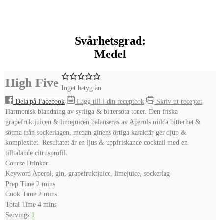
Svårhetsgrad:
Medel
High Five
Inget betyg än
Dela på Facebook
Lägg till i din receptbok
Skriv ut receptet
Harmonisk blandning av syrliga & bittersöta toner. Den friska
grapefruktjuicen & limejuicen balanseras av Aperols milda bitterhet &
sötma från sockerlagen, medan ginens örtiga karaktär ger djup &
komplexitet. Resultatet är en ljus & uppfriskande cocktail med en
tilltalande citrusprofil.
Course
Drinkar
Keyword
Aperol, gin, grapefruktjuice, limejuice, sockerlag
minutes
Prep Time
2
mins
minutes
Cook Time
2
mins
minutes
Total Time
4
mins
Servings
1