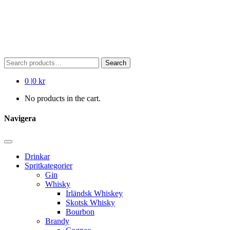
Search
Search
for:
0
|
0 kr
No products in the cart.
Navigera
Drinkar
Spritkategorier
Gin
Whisky
Irländsk Whiskey
Skotsk Whisky
Bourbon
Brandy