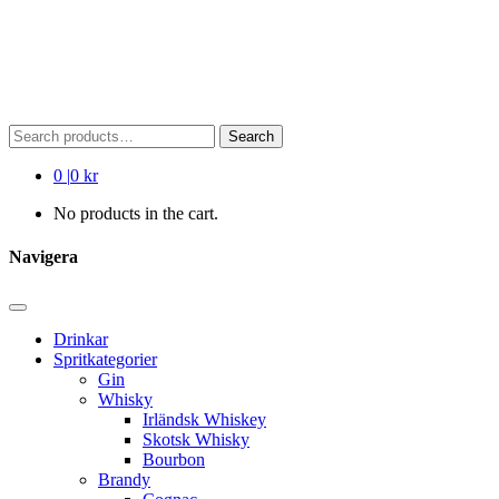
Search
Search
for:
0
|
0 kr
No products in the cart.
Navigera
Drinkar
Spritkategorier
Gin
Whisky
Irländsk Whiskey
Skotsk Whisky
Bourbon
Brandy