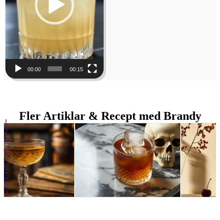
00:00
00:15
Fler Artiklar & Recept med Brandy
1
2
3
4
5
6
7
8
9