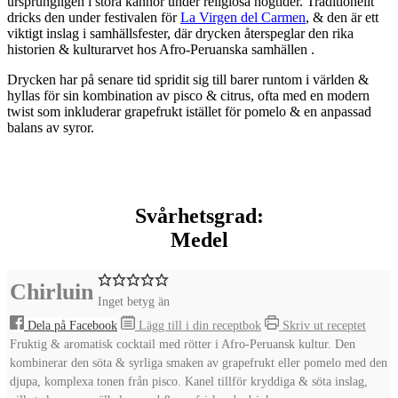
ursprungligen i stora kannor under religiösa högtider. Traditionellt
dricks den under festivalen för
La Virgen del Carmen
, & den är ett
viktigt inslag i samhällsfester, där drycken återspeglar den rika
historien & kulturarvet hos Afro-Peruanska samhällen .
Drycken har på senare tid spridit sig till barer runtom i världen &
hyllas för sin kombination av pisco & citrus, ofta med en modern
twist som inkluderar grapefrukt istället för pomelo & en anpassad
balans av syror.
Svårhetsgrad:
Medel
Chirluin
Inget betyg än
Dela på Facebook
Lägg till i din receptbok
Skriv ut receptet
Fruktig & aromatisk cocktail med rötter i Afro-Peruansk kultur. Den
kombinerar den söta & syrliga smaken av grapefrukt eller pomelo med den
djupa, komplexa tonen från pisco. Kanel tillför kryddiga & söta inslag,