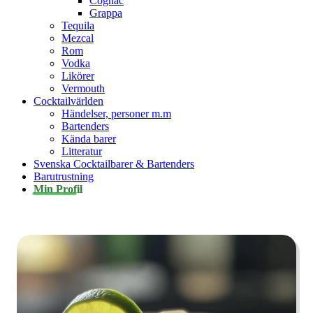
Cognac
Grappa
Tequila
Mezcal
Rom
Vodka
Likörer
Vermouth
Cocktailvärlden
Händelser, personer m.m
Bartenders
Kända barer
Litteratur
Svenska Cocktailbarer & Bartenders
Barutrustning
Min Profil