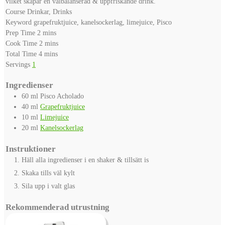
vilket skapar en välbalanserad & uppfriskande drink.
Course
Drinkar, Drinks
Keyword
grapefruktjuice, kanelsockerlag, limejuice, Pisco
minutes
Prep Time
2
mins
minutes
Cook Time
2
mins
minutes
Total Time
4
mins
Servings
1
Ingredienser
60
ml
Pisco Acholado
40
ml
Grapefruktjuice
10
ml
Limejuice
20
ml
Kanelsockerlag
Instruktioner
Häll alla ingredienser i en shaker & tillsätt is
Skaka tills väl kylt
Sila upp i valt glas
Rekommenderad utrustning