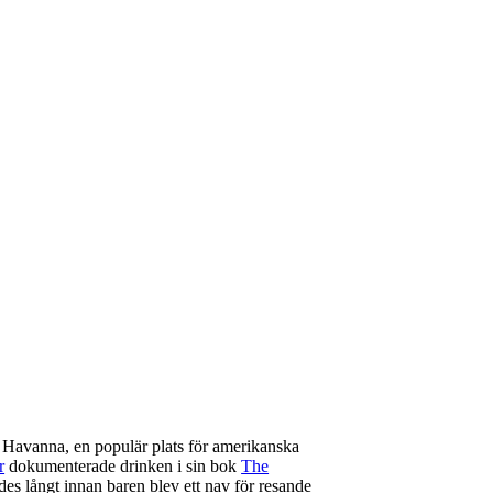
 Havanna, en populär plats för amerikanska
r
dokumenterade drinken i sin bok
The
es långt innan baren blev ett nav för resande