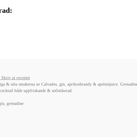
rad:
Skriv ut receptet
ga & söta smakerna av Calvados, gin, aprikosbrandy & apelsinjuice. Grenadinen
ocktail både uppfriskande & sofistikerad.
gin, grenadine