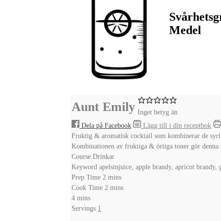
Svårhetsg
Medel
Aunt Emily
Inget betyg än
Dela på Facebook
Lägg till i din receptbok
Fruktig & aromatisk cocktail som kombinerar de syrli
Kombinationen av fruktiga & örtiga toner gör denna c
Course
Drinkar
Keyword
apelsinjuice, apple brandy, apricot brandy, 
minutes
Prep Time
2
mins
minutes
Cook Time
2
mins
minutes
4
mins
Servings
1