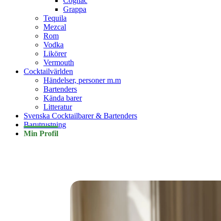
Cognac
Grappa
Tequila
Mezcal
Rom
Vodka
Likörer
Vermouth
Cocktailvärlden
Händelser, personer m.m
Bartenders
Kända barer
Litteratur
Svenska Cocktailbarer & Bartenders
Barutrustning
Min Profil