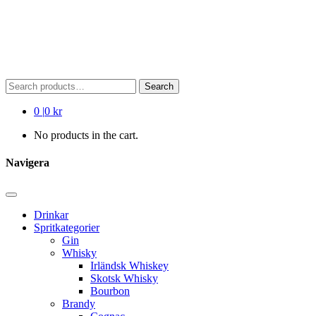
Search
Search
for:
0
|
0 kr
No products in the cart.
Navigera
Drinkar
Spritkategorier
Gin
Whisky
Irländsk Whiskey
Skotsk Whisky
Bourbon
Brandy