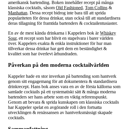
amerikansk bartending. Boken innehåller recept på många
klassiska cocktails, såsom
Old Fashioned
,
Tom Collins
&
Manhattan
. Dessa recept bidrog inte bara till att sprida
populariteten för dessa drinkar, utan också till att standardisera
deras tillagning för framtida bartenders & cocktailentusiaster.
En av de mest kända drinkarna i Kappelers bok är
Whiskey
Sour
, ett recept som har blivit en stapelvara i barer världen
över. Kappelers exakta & enkla instruktioner för hur man
tillverkar dessa drinkar har gett dem en beständighet &
kvalitet som har överlevt århundraden.
Påverkan på den moderna cocktailvärlden
Kappeler hade en stor inverkan på bartending som hantverk
genom sitt engagemang för att dokumentera & standardisera
drinkrecept. Hans bok anses vara en av de första källorna som
samlade cocktails på ett systematiskt sätt & många moderna
bartenders ser hans arbete som en viktig referenspunkt.
Genom att bevara & sprida kunskapen om klassiska cocktails
har Kappeler spelat en avgörande roll i den fortsatta
utvecklingen & renässansen av hantverksmässigt skapade
cocktails.
Sammanfattning