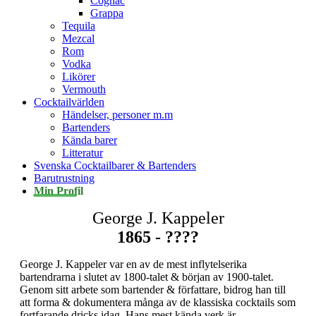
Cognac
Grappa
Tequila
Mezcal
Rom
Vodka
Likörer
Vermouth
Cocktailvärlden
Händelser, personer m.m
Bartenders
Kända barer
Litteratur
Svenska Cocktailbarer & Bartenders
Barutrustning
Min Profil
George J. Kappeler
1865 - ????
George J. Kappeler var en av de mest inflytelserika
bartendrarna i slutet av 1800-talet & början av 1900-talet.
Genom sitt arbete som bartender & författare, bidrog han till
att forma & dokumentera många av de klassiska cocktails som
fortfarande dricks idag. Hans mest kända verk är