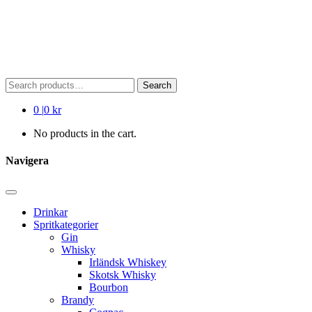
Search
Search
for:
0
|
0 kr
No products in the cart.
Navigera
Drinkar
Spritkategorier
Gin
Whisky
Irländsk Whiskey
Skotsk Whisky
Bourbon
Brandy