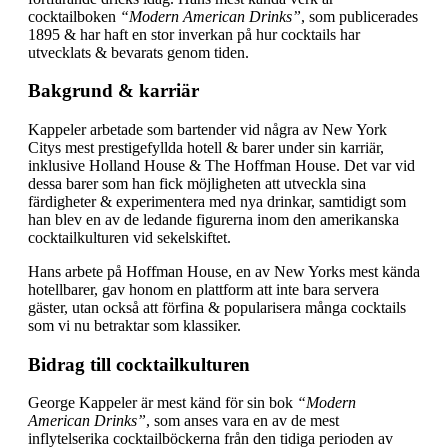
cocktailboken
“Modern American Drinks”
, som publicerades
1895 & har haft en stor inverkan på hur cocktails har
utvecklats & bevarats genom tiden.
Bakgrund & karriär
Kappeler arbetade som bartender vid några av New York
Citys mest prestigefyllda hotell & barer under sin karriär,
inklusive Holland House & The Hoffman House. Det var vid
dessa barer som han fick möjligheten att utveckla sina
färdigheter & experimentera med nya drinkar, samtidigt som
han blev en av de ledande figurerna inom den amerikanska
cocktailkulturen vid sekelskiftet.
Hans arbete på Hoffman House, en av New Yorks mest kända
hotellbarer, gav honom en plattform att inte bara servera
gäster, utan också att förfina & popularisera många cocktails
som vi nu betraktar som klassiker.
Bidrag till cocktailkulturen
George Kappeler är mest känd för sin bok
“Modern
American Drinks”
, som anses vara en av de mest
inflytelserika cocktailböckerna från den tidiga perioden av