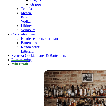
Cognac
Grappa
Tequila
Mezcal
Rom
Vodka
Likörer
Vermouth
Cocktailvärlden
Händelser, personer m.m
Bartenders
Kända barer
Litteratur
Svenska Cocktailbarer & Bartenders
Barutrustning
Min Profil