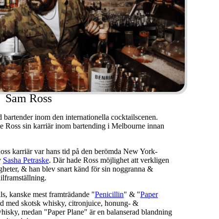
Sam Ross
bartender inom den internationella cocktailscenen.
e Ross sin karriär inom bartending i Melbourne innan
 Ross karriär var hans tid på den berömda New York-
v
Sasha Petraske
. Där hade Ross möjlighet att verkligen
igheter, & han blev snart känd för sin noggranna &
ilframställning.
ils, kanske mest framträdande "
Penicillin
" & "
Paper
ord med skotsk whisky, citronjuice, honung- &
 whisky, medan "Paper Plane" är en balanserad blandning