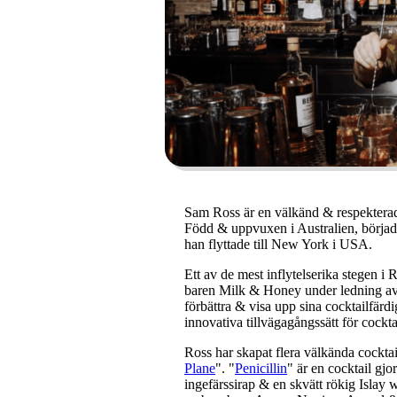
Sam Ross är en välkänd & respekterad 
Född & uppvuxen i Australien, börjad
han flyttade till New York i USA.
Ett av de mest inflytelserika stegen i
baren Milk & Honey under ledning a
förbättra & visa upp sina cocktailfärd
innovativa tillvägagångssätt för cockta
Ross har skapat flera välkända cockta
Plane
". "
Penicillin
" är en cocktail gj
ingefärssirap & en skvätt rökig Islay