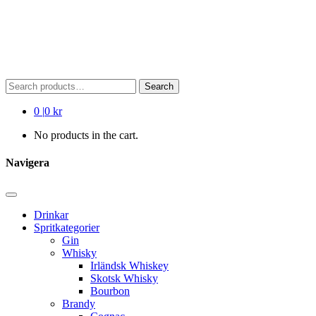
Search
Search
for:
0
|
0 kr
No products in the cart.
Navigera
Drinkar
Spritkategorier
Gin
Whisky
Irländsk Whiskey
Skotsk Whisky
Bourbon
Brandy