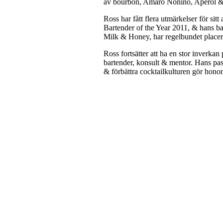
av bourbon, Amaro Nonino, Aperol & 
Ross har fått flera utmärkelser för sit
Bartender of the Year 2011, & hans ba
Milk & Honey, har regelbundet placerat
Ross fortsätter att ha en stor inverka
bartender, konsult & mentor. Hans pa
& förbättra cocktailkulturen gör hono