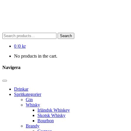
Search
Search
for:
0
|
0 kr
No products in the cart.
Navigera
Drinkar
Spritkategorier
Gin
Whisky
Irländsk Whiskey
Skotsk Whisky
Bourbon
Brandy