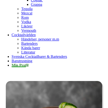
Cognac
Grappa
Tequila
Mezcal
Rom
Vodka
Likörer
Vermouth
Cocktailvärlden
Händelser, personer m.m
Bartenders
Kända barer
Litteratur
Svenska Cocktailbarer & Bartenders
Barutrustning
Min Profil