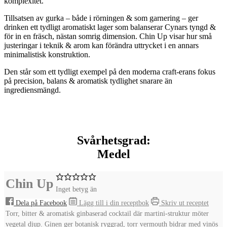
komplexitet.
Tillsatsen av gurka – både i rörningen & som garnering – ger
drinken ett tydligt aromatiskt lager som balanserar Cynars tyngd &
för in en fräsch, nästan somrig dimension. Chin Up visar hur små
justeringar i teknik & arom kan förändra uttrycket i en annars
minimalistisk konstruktion.
Den står som ett tydligt exempel på den moderna craft-erans fokus
på precision, balans & aromatisk tydlighet snarare än
ingrediensmängd.
Svårhetsgrad:
Medel
Chin Up
Inget betyg än
Dela på Facebook
Lägg till i din receptbok
Skriv ut receptet
Torr, bitter & aromatisk ginbaserad cocktail där martini-struktur möter
vegetal djup. Ginen ger botanisk ryggrad, torr vermouth bidrar med vinös