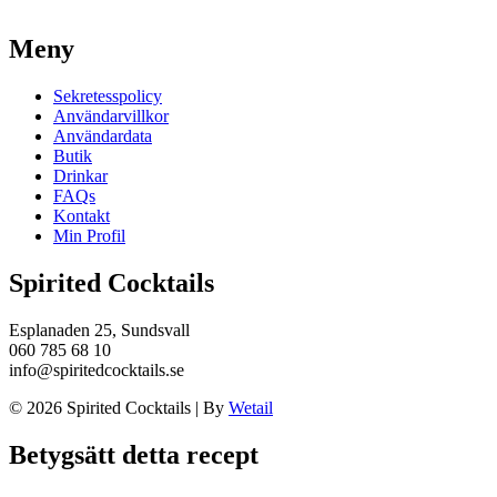
Meny
Sekretesspolicy
Användarvillkor
Användardata
Butik
Drinkar
FAQs
Kontakt
Min Profil
Spirited Cocktails
Esplanaden 25, Sundsvall
060 785 68 10
info@spiritedcocktails.se
© 2026 Spirited Cocktails
|
By
Wetail
Betygsätt detta recept