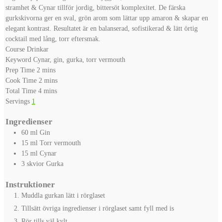
stramhet & Cynar tillför jordig, bittersöt komplexitet. De färska
gurkskivorna ger en sval, grön arom som lättar upp amaron & skapar en
elegant kontrast. Resultatet är en balanserad, sofistikerad & lätt örtig
cocktail med lång, torr eftersmak.
Course
Drinkar
Keyword
Cynar, gin, gurka, torr vermouth
minutes
Prep Time
2
mins
minutes
Cook Time
2
mins
minutes
Total Time
4
mins
Servings
1
Ingredienser
60
ml
Gin
15
ml
Torr vermouth
15
ml
Cynar
3
skvior
Gurka
Instruktioner
Muddla gurkan lätt i rörglaset
Tillsätt övriga ingredienser i rörglaset samt fyll med is
Rör tills väl kylt