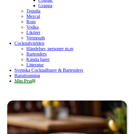
Cognac
Grappa
Tequila
Mezcal
Rom
Vodka
Likörer
Vermouth
Cocktailvärlden
Händelser, personer m.m
Bartenders
Kända barer
Litteratur
Svenska Cocktailbarer & Bartenders
Barutrustning
Min Profil