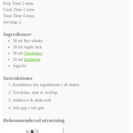
minutes
Prep Time
2
mins
minutes
Cook Time
2
mins
minutes
Total Time
4
mins
Servings
1
Ingredienser
30
ml
Rye whisky
30
ml
Apple Jack
30
ml
Citronjuice
20
ml
Sockerlag
Äggvita
Instruktioner
Kombinera alla ingredienser i eh shaker
Torrskaka, utan is, kraftigt
Addera is & skaka kall
Sila upp i valt glas
Rekommenderad utrustning