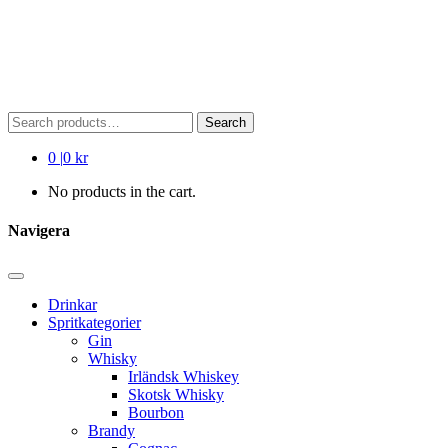
Search
Search
for:
0
|
0 kr
No products in the cart.
Navigera
Drinkar
Spritkategorier
Gin
Whisky
Irländsk Whiskey
Skotsk Whisky
Bourbon
Brandy