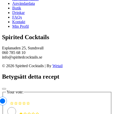
Användardata
Butik
Drinkar
FAQs
Kontakt
Min Profil
Spirited Cocktails
Esplanaden 25, Sundsvall
060 785 68 10
info@spiritedcocktails.se
© 2026 Spirited Cocktails
|
By
Wetail
Betygsätt detta recept
Your vote: