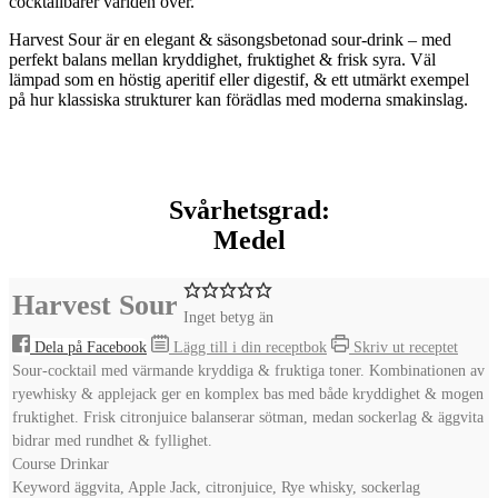
cocktailbarer världen över.
Harvest Sour
är en elegant & säsongsbetonad sour‑drink – med
perfekt balans mellan kryddighet, fruktighet & frisk syra. Väl
lämpad som en höstig aperitif eller digestif, & ett utmärkt exempel
på hur klassiska strukturer kan förädlas med moderna smakinslag.
Svårhetsgrad:
Medel
Harvest Sour
Inget betyg än
Dela på Facebook
Lägg till i din receptbok
Skriv ut receptet
Sour‑cocktail med värmande kryddiga & fruktiga toner. Kombinationen av
ryewhisky & applejack ger en komplex bas med både kryddighet & mogen
fruktighet. Frisk citronjuice balanserar sötman, medan sockerlag & äggvita
bidrar med rundhet & fyllighet.
Course
Drinkar
Keyword
äggvita, Apple Jack, citronjuice, Rye whisky, sockerlag