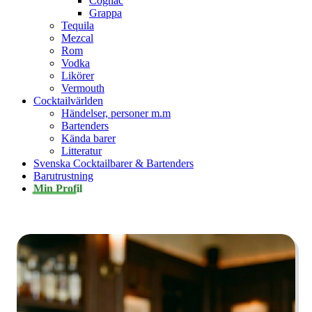
Cognac
Grappa
Tequila
Mezcal
Rom
Vodka
Likörer
Vermouth
Cocktailvärlden
Händelser, personer m.m
Bartenders
Kända barer
Litteratur
Svenska Cocktailbarer & Bartenders
Barutrustning
Min Profil