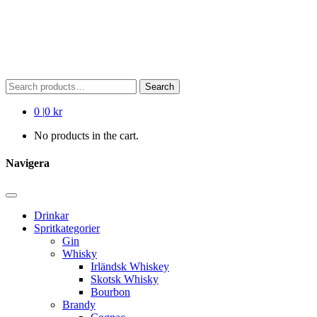
Search
Search
for:
0
|
0 kr
No products in the cart.
Navigera
Drinkar
Spritkategorier
Gin
Whisky
Irländsk Whiskey
Skotsk Whisky
Bourbon
Brandy