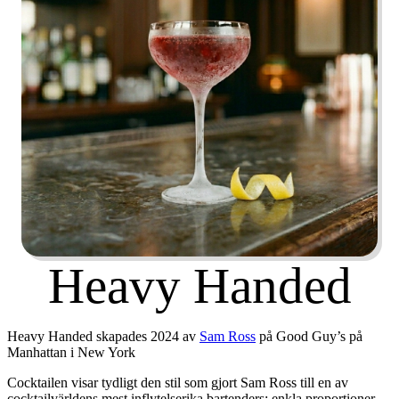
Heavy Handed
Heavy Handed skapades 2024 av
Sam Ross
på Good Guy’s på
Manhattan i New York
Cocktailen visar tydligt den stil som gjort Sam Ross till en av
cocktailvärldens mest inflytelserika bartenders: enkla proportioner,