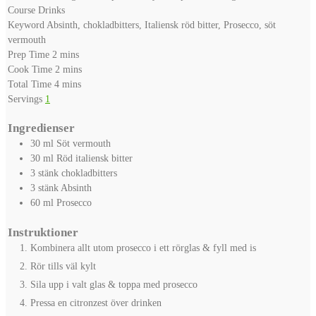
Course
Drinks
Keyword
Absinth, chokladbitters, Italiensk röd bitter, Prosecco, söt
vermouth
minutes
Prep Time
2
mins
minutes
Cook Time
2
mins
minutes
Total Time
4
mins
Servings
1
Ingredienser
30
ml
Söt vermouth
30
ml
Röd italiensk bitter
3
stänk
chokladbitters
3
stänk
Absinth
60
ml
Prosecco
Instruktioner
Kombinera allt utom prosecco i ett rörglas & fyll med is
Rör tills väl kylt
Sila upp i valt glas & toppa med prosecco
Pressa en citronzest över drinken