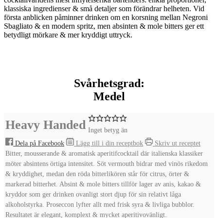
klassiska ingredienser & små detaljer som förändrar helheten. Vid
första anblicken påminner drinken om en korsning mellan
Negroni
Sbagliato
& en modern spritz, men absinten & mole bitters ger ett
betydligt mörkare & mer kryddigt uttryck.
Svårhetsgrad:
Medel
Heavy Handed
Inget betyg än
Dela på Facebook
Lägg till i din receptbok
Skriv ut receptet
Bitter, mousserande & aromatisk aperitifcocktail där italienska klassiker
möter absintens örtiga intensitet. Söt vermouth bidrar med vinös rikedom
& kryddighet, medan den röda bitterlikören står för citrus, örter &
markerad bitterhet. Absint & mole bitters tillför lager av anis, kakao &
kryddor som ger drinken ovanligt stort djup för sin relativt låga
alkoholstyrka. Proseccon lyfter allt med frisk syra & livliga bubblor.
Resultatet är elegant, komplext & mycket aperitivovänligt.