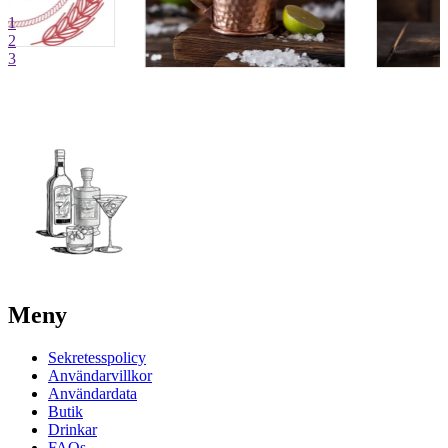
1
2
3
Meny
Sekretesspolicy
Användarvillkor
Användardata
Butik
Drinkar
FAQs