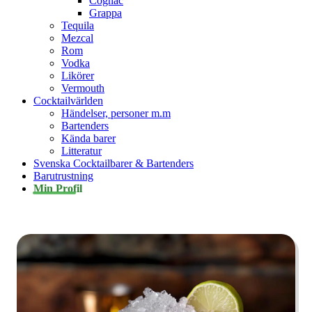
Cognac
Grappa
Tequila
Mezcal
Rom
Vodka
Likörer
Vermouth
Cocktailvärlden
Händelser, personer m.m
Bartenders
Kända barer
Litteratur
Svenska Cocktailbarer & Bartenders
Barutrustning
Min Profil