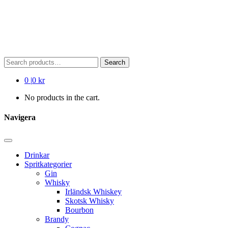
Search
Search
for:
0
|
0 kr
No products in the cart.
Navigera
Drinkar
Spritkategorier
Gin
Whisky
Irländsk Whiskey
Skotsk Whisky
Bourbon
Brandy