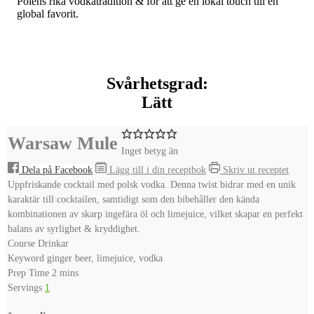
Polens rika vodkatradition & för att ge en lokal touch till en
global favorit.
Svårhetsgrad:
Lätt
Warsaw Mule
Inget betyg än
Dela på Facebook
Lägg till i din receptbok
Skriv ut receptet
Uppfriskande cocktail med polsk vodka. Denna twist bidrar med en unik
karaktär till cocktailen, samtidigt som den bibehåller den kända
kombinationen av skarp ingefära öl och limejuice, vilket skapar en perfekt
balans av syrlighet & kryddighet.
Course
Drinkar
Keyword
ginger beer, limejuice, vodka
minutes
Prep Time
2
mins
Servings
1