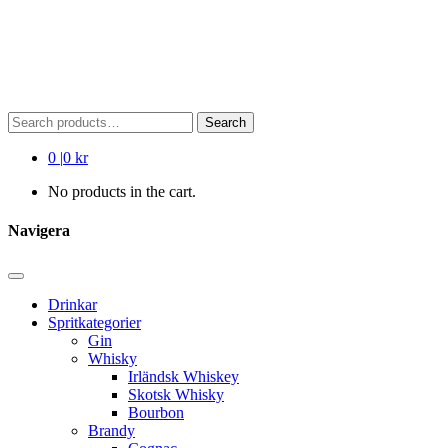
Search
Search
for:
0
|
0 kr
No products in the cart.
Navigera
Drinkar
Spritkategorier
Gin
Whisky
Irländsk Whiskey
Skotsk Whisky
Bourbon
Brandy