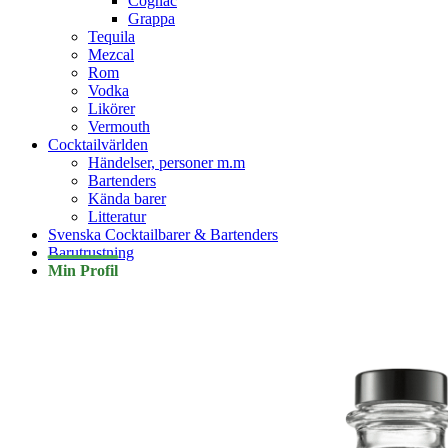
Cognac
Grappa
Tequila
Mezcal
Rom
Vodka
Likörer
Vermouth
Cocktailvärlden
Händelser, personer m.m
Bartenders
Kända barer
Litteratur
Svenska Cocktailbarer & Bartenders
Barutrustning
Min Profil