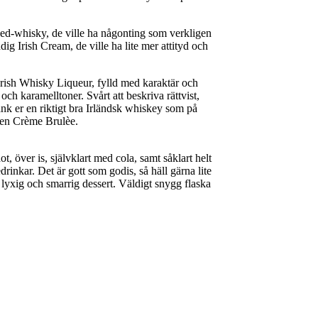
iced-whisky, de ville ha någonting som verkligen
dig Irish Cream, de ville ha lite mer attityd och
 Irish Whisky Liqueur, fylld med karaktär och
h karamelltoner. Svårt att beskriva rättvist,
tänk er en riktigt bra Irländsk whiskey som på
d en Crème Brulèe.
 över is, självklart med cola, samt såklart helt
drinkar. Det är gott som godis, så häll gärna lite
 lyxig och smarrig dessert. Väldigt snygg flaska