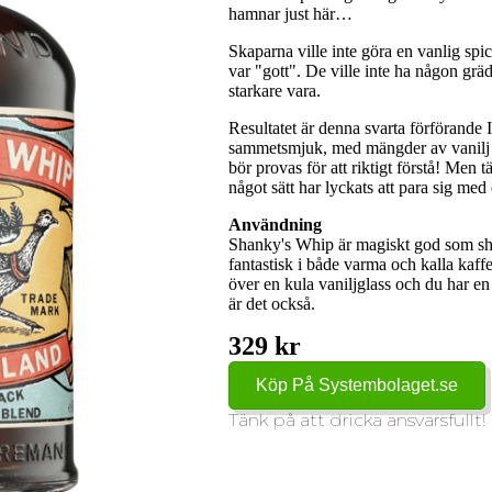
hamnar just här…
Skaparna ville inte göra en vanlig sp
var "gott". De ville inte ha någon gräd
starkare vara.
Resultatet är denna svarta förförande
sammetsmjuk, med mängder av vanilj oc
bör provas för att riktigt förstå! Men 
något sätt har lyckats att para sig me
Användning
Shanky's Whip är magiskt god som shot,
fantastisk i både varma och kalla kaffe
över en kula vaniljglass och du har en
är det också.
329 kr
Köp På Systembolaget.se
Tänk på att dricka ansvarsfullt!