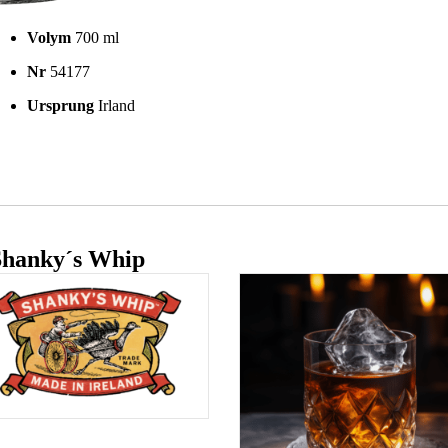
Volym
700 ml
Nr
54177
Ursprung
Irland
Shanky´s Whip