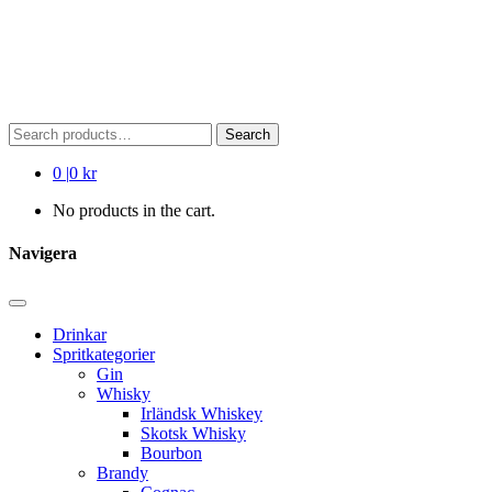
Search
Search
for:
0
|
0 kr
No products in the cart.
Navigera
Drinkar
Spritkategorier
Gin
Whisky
Irländsk Whiskey
Skotsk Whisky
Bourbon
Brandy