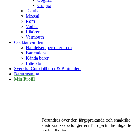
Cognac
Grappa
Tequila
Mezcal
Rom
Vodka
Likörer
Vermouth
Cocktailvärlden
Händelser, personer m.m
Bartenders
Kända barer
Litteratur
Svenska Cocktailbarer & Bartenders
Barutrustning
Min Profil
Förundras över den färgsprakande och smakrika värl
aristokratiska salongerna i Europa till hemliga de
cocktailkultur.