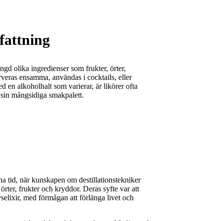
attning
gd olika ingredienser som frukter, örter,
rveras ensamma, användas i cocktails, eller
en alkoholhalt som varierar, är likörer ofta
 sin mångsidiga smakpalett.
na tid, när kunskapen om destillationstekniker
rter, frukter och kryddor. Deras syfte var att
selixir, med förmågan att förlänga livet och