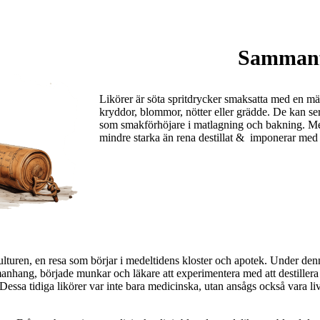
Sammanf
Likörer är söta spritdrycker smaksatta med en män
kryddor, blommor, nötter eller grädde. De kan se
som smakförhöjare i matlagning och bakning. Med 
mindre starka än rena destillat & imponerar med
ulturen, en resa som börjar i medeltidens kloster och apotek. Under den
nhang, började munkar och läkare att experimentera med att destillera ö
Dessa tidiga likörer var inte bara medicinska, utan ansågs också vara liv