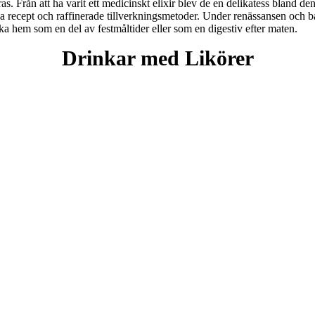
ras. Från att ha varit ett medicinskt elixir blev de en delikatess bland d
a recept och raffinerade tillverkningsmetoder. Under renässansen och 
iska hem som en del av festmåltider eller som en digestiv efter maten.
Drinkar med Likörer