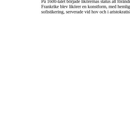
På 1600-talet började likörernas status att föränd
Frankrike blev likörer en konstform, med hemlig
sofistikering, serverade vid hov och i aristokrat