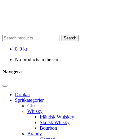
Search
Search
for:
0
|
0 kr
No products in the cart.
Navigera
Drinkar
Spritkategorier
Gin
Whisky
Irländsk Whiskey
Skotsk Whisky
Bourbon
Brandy