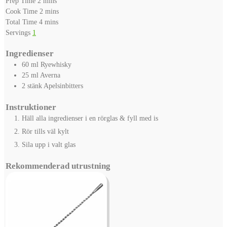
Prep Time
2
mins
minutes
Cook Time
2
mins
minutes
Total Time
4
mins
Servings
1
Ingredienser
60
ml
Ryewhisky
25
ml
Averna
2
stänk
Apelsinbitters
Instruktioner
Häll alla ingredienser i en rörglas & fyll med is
Rör tills väl kylt
Sila upp i valt glas
Rekommenderad utrustning