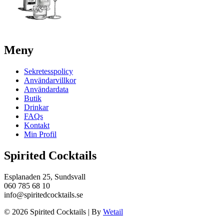
Meny
Sekretesspolicy
Användarvillkor
Användardata
Butik
Drinkar
FAQs
Kontakt
Min Profil
Spirited Cocktails
Esplanaden 25, Sundsvall
060 785 68 10
info@spiritedcocktails.se
© 2026 Spirited Cocktails
|
By
Wetail