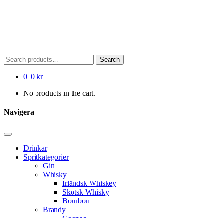
Search
Search
for:
0
|
0 kr
No products in the cart.
Navigera
Drinkar
Spritkategorier
Gin
Whisky
Irländsk Whiskey
Skotsk Whisky
Bourbon
Brandy