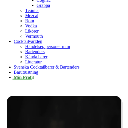
Cognac
Grappa
Tequila
Mezcal
Rom
Vodka
Likörer
Vermouth
Cocktailvärlden
Händelser, personer m.m
Bartenders
Kända barer
Litteratur
Svenska Cocktailbarer & Bartenders
Barutrustning
Min Profil