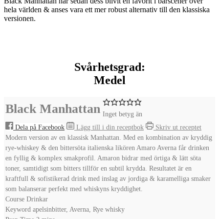
Black Manhattan har sedan dess blivit en favorit i barscener över
hela världen & anses vara ett mer robust alternativ till den klassiska
versionen.
Svårhetsgrad:
Medel
Black Manhattan
Inget betyg än
Dela på Facebook
Lägg till i din receptbok
Skriv ut receptet
Modern version av en klassisk Manhattan. Med en kombination av kryddig
rye-whiskey & den bittersöta italienska likören Amaro Averna får drinken
en fyllig & komplex smakprofil. Amaron bidrar med örtiga & lätt söta
toner, samtidigt som bitters tillför en subtil krydda. Resultatet är en
kraftfull & sofistikerad drink med inslag av jordiga & karamelliga smaker
som balanserar perfekt med whiskyns kryddighet.
Course
Drinkar
Keyword
apelsinbitter, Averna, Rye whisky
minutes