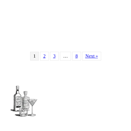
1
2
3
…
8
Next »