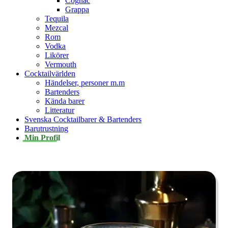
Cognac
Grappa
Tequila
Mezcal
Rom
Vodka
Likörer
Vermouth
Cocktailvärlden
Händelser, personer m.m
Bartenders
Kända barer
Litteratur
Svenska Cocktailbarer & Bartenders
Barutrustning
Min Profil