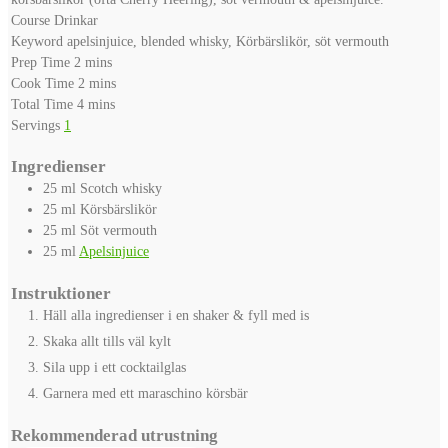
Course
Drinkar
Keyword
apelsinjuice, blended whisky, Körbärslikör, söt vermouth
minutes
Prep Time
2
mins
minutes
Cook Time
2
mins
minutes
Total Time
4
mins
Servings
1
Ingredienser
25
ml
Scotch whisky
25
ml
Körsbärslikör
25
ml
Söt vermouth
25
ml
Apelsinjuice
Instruktioner
Häll alla ingredienser i en shaker & fyll med is
Skaka allt tills väl kylt
Sila upp i ett cocktailglas
Garnera med ett maraschino körsbär
Rekommenderad utrustning