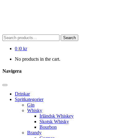
Search
Search
for:
0
|
0 kr
No products in the cart.
Navigera
Drinkar
Spritkategorier
Gin
Whisky
Irländsk Whiskey
Skotsk Whisky
Bourbon
Brandy