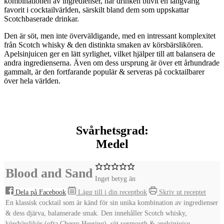
kombinationen av ingredienser, har drinken blivit en långvarig
favorit i cocktailvärlden, särskilt bland dem som uppskattar
Scotchbaserade drinkar.
Den är söt, men inte överväldigande, med en intressant komplexitet
från Scotch whisky & den distinkta smaken av körsbärslikören.
Apelsinjuicen ger en lätt syrlighet, vilket hjälper till att balansera de
andra ingredienserna. Även om dess ursprung är över ett århundrade
gammalt, är den fortfarande populär & serveras på cocktailbarer
över hela världen.
Svårhetsgrad:
Medel
Blood and Sand
Inget betyg än
Dela på Facebook
Lägg till i din receptbok
Skriv ut receptet
En klassisk cocktail som är känd för sin unika kombination av ingredienser
& dess djärva, balanserade smak. Den innehåller Scotch whisky,
körsbärslikör (ofta Cherry Heering), söt vermouth & apelsinjuice.