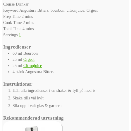
Course
Drinkar
Keyword
Angostura Bitters, bourbon, citronjuice, Orgeat
minutes
Prep Time
2
mins
minutes
Cook Time
2
mins
minutes
Total Time
4
mins
Servings
1
Ingredienser
60
ml
Bourbon
25
ml
Orgeat
25
ml
Citronjuice
4
stänk
Angostura Bitters
Instruktioner
Häll alla ingredienser i en shaker & fyll på med is
Skaka tills väl kylt
Sila upp i valt glas & garnera
Rekommenderad utrustning