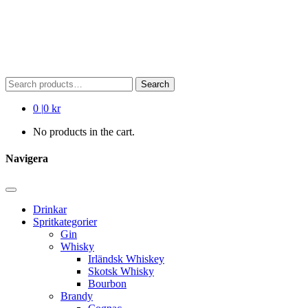
Search
Search
for:
0
|
0 kr
No products in the cart.
Navigera
Drinkar
Spritkategorier
Gin
Whisky
Irländsk Whiskey
Skotsk Whisky
Bourbon
Brandy