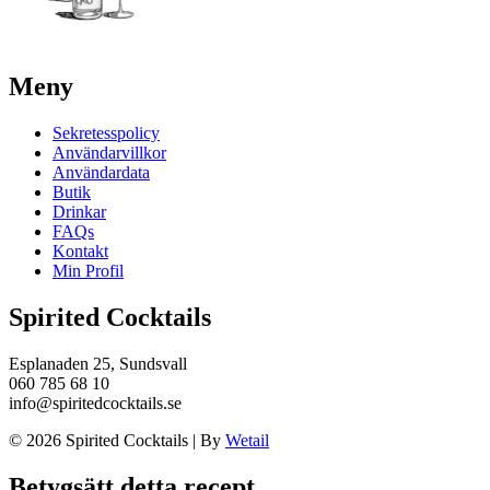
Meny
Sekretesspolicy
Användarvillkor
Användardata
Butik
Drinkar
FAQs
Kontakt
Min Profil
Spirited Cocktails
Esplanaden 25, Sundsvall
060 785 68 10
info@spiritedcocktails.se
© 2026 Spirited Cocktails
|
By
Wetail
Betygsätt detta recept