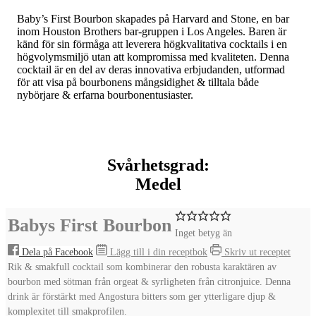
Baby’s First Bourbon skapades på Harvard and Stone, en bar
inom Houston Brothers bar-gruppen i Los Angeles. Baren är
känd för sin förmåga att leverera högkvalitativa cocktails i en
högvolymsmiljö utan att kompromissa med kvaliteten. Denna
cocktail är en del av deras innovativa erbjudanden, utformad
för att visa på bourbonens mångsidighet & tilltala både
nybörjare & erfarna bourbonentusiaster.
Svårhetsgrad:
Medel
Babys First Bourbon
Inget betyg än
Dela på Facebook
Lägg till i din receptbok
Skriv ut receptet
Rik & smakfull cocktail som kombinerar den robusta karaktären av
bourbon med sötman från orgeat & syrligheten från citronjuice. Denna
drink är förstärkt med Angostura bitters som ger ytterligare djup &
komplexitet till smakprofilen.