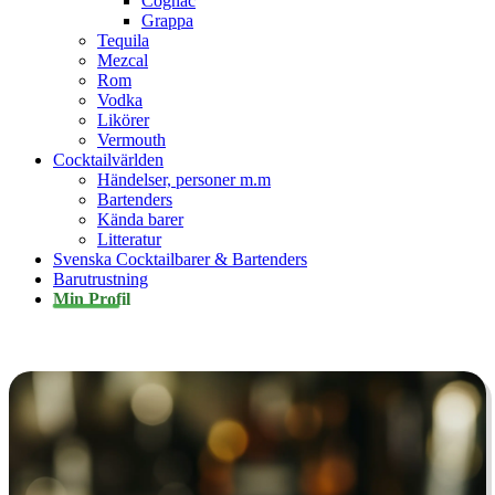
Cognac
Grappa
Tequila
Mezcal
Rom
Vodka
Likörer
Vermouth
Cocktailvärlden
Händelser, personer m.m
Bartenders
Kända barer
Litteratur
Svenska Cocktailbarer & Bartenders
Barutrustning
Min Profil