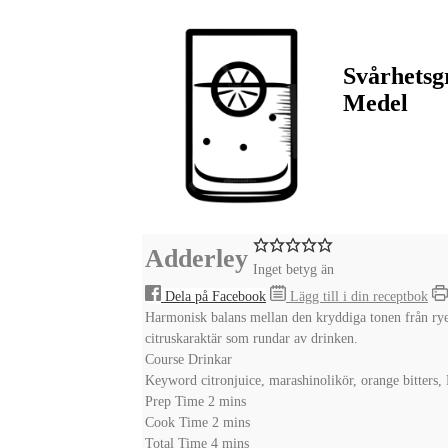
Svårhetsg
Medel
Adderley
Inget betyg än
Dela på Facebook
Lägg till i din receptbok
Harmonisk balans mellan den kryddiga tonen från rye 
citruskaraktär som rundar av drinken.
Course
Drinkar
Keyword
citronjuice, marashinolikör, orange bitters
minutes
Prep Time
2
mins
minutes
Cook Time
2
mins
minutes
Total Time
4
mins