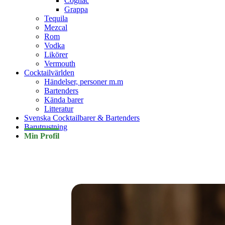
Cognac
Grappa
Tequila
Mezcal
Rom
Vodka
Likörer
Vermouth
Cocktailvärlden
Händelser, personer m.m
Bartenders
Kända barer
Litteratur
Svenska Cocktailbarer & Bartenders
Barutrustning
Min Profil