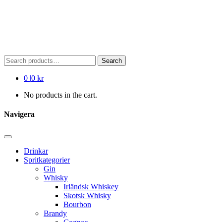
Search
Search
for:
0
|
0 kr
No products in the cart.
Navigera
Drinkar
Spritkategorier
Gin
Whisky
Irländsk Whiskey
Skotsk Whisky
Bourbon
Brandy