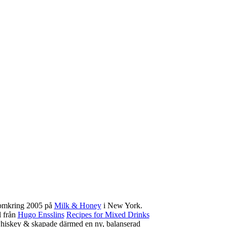
mkring 2005 på
Milk & Honey
i New York.
l från
Hugo Ensslins
Recipes for Mixed Drinks
whiskey & skapade därmed en ny, balanserad