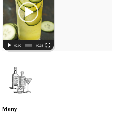
00:00
00:15
Meny