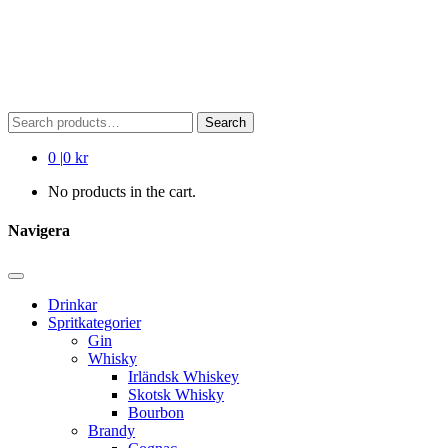
Search
Search
for:
0
|
0 kr
No products in the cart.
Navigera
Drinkar
Spritkategorier
Gin
Whisky
Irländsk Whiskey
Skotsk Whisky
Bourbon
Brandy