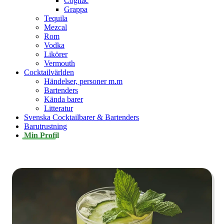
Cognac
Grappa
Tequila
Mezcal
Rom
Vodka
Likörer
Vermouth
Cocktailvärlden
Händelser, personer m.m
Bartenders
Kända barer
Litteratur
Svenska Cocktailbarer & Bartenders
Barutrustning
Min Profil