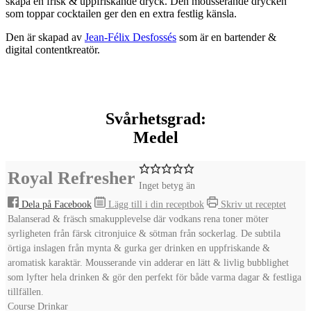
skapa en frisk & uppfriskande dryck. Den mousserande drycken
som toppar cocktailen ger den en extra festlig känsla.
Den är skapad av
Jean-Félix Desfossés
som är en bartender &
digital contentkreatör.
Svårhetsgrad:
Medel
Royal Refresher
Inget betyg än
Dela på Facebook
Lägg till i din receptbok
Skriv ut receptet
Balanserad & fräsch smakupplevelse där vodkans rena toner möter
syrligheten från färsk citronjuice & sötman från sockerlag. De subtila
örtiga inslagen från mynta & gurka ger drinken en uppfriskande &
aromatisk karaktär. Mousserande vin adderar en lätt & livlig bubblighet
som lyfter hela drinken & gör den perfekt för både varma dagar & festliga
tillfällen.
Course
Drinkar