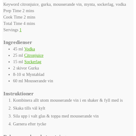
Keyword
citronjuice, gurka, mousserande vin, mynta, sockerlag, vodka
minutes
Prep Time
2
mins
minutes
Cook Time
2
mins
minutes
Total Time
4
mins
Servings
1
Ingredienser
45
ml
Vodka
25
ml
Citronjuice
15
ml
Sockerlag
2
skivor
Gurka
8-10
st
Myntablad
60
ml
Mousserande vin
Instruktioner
Kombinera allt utom mousserande vin i en shaker & fyll med is
Skaka tills väl kylt
Sila upp i valt glas & toppa med mousserande vin
Garnera efter tycke