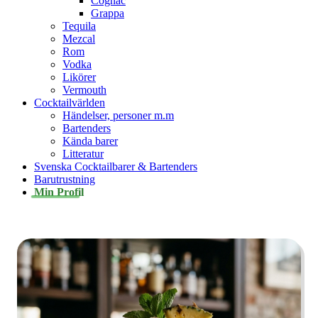
Cognac
Grappa
Tequila
Mezcal
Rom
Vodka
Likörer
Vermouth
Cocktailvärlden
Händelser, personer m.m
Bartenders
Kända barer
Litteratur
Svenska Cocktailbarer & Bartenders
Barutrustning
Min Profil