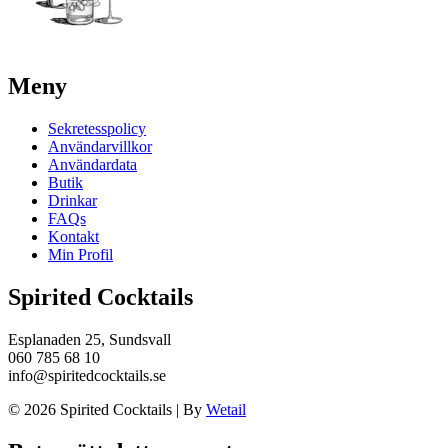
Meny
Sekretesspolicy
Användarvillkor
Användardata
Butik
Drinkar
FAQs
Kontakt
Min Profil
Spirited Cocktails
Esplanaden 25, Sundsvall
060 785 68 10
info@spiritedcocktails.se
© 2026 Spirited Cocktails
|
By
Wetail