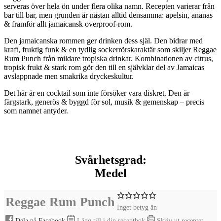
serveras över hela ön under flera olika namn. Recepten varierar från
bar till bar, men grunden är nästan alltid densamma: apelsin, ananas
& framför allt jamaicansk overproof-rom.
Den jamaicanska rommen ger drinken dess själ. Den bidrar med
kraft, fruktig funk & en tydlig sockerrörskaraktär som skiljer Reggae
Rum Punch från mildare tropiska drinkar. Kombinationen av citrus,
tropisk frukt & stark rom gör den till en självklar del av Jamaicas
avslappnade men smakrika dryckeskultur.
Det här är en cocktail som inte försöker vara diskret. Den är
färgstark, generös & byggd för sol, musik & gemenskap – precis
som namnet antyder.
Svårhetsgrad:
Medel
Reggae Rum Punch
Inget betyg än
Dela på Facebook
Lägg till i din receptbok
Skriv ut receptet