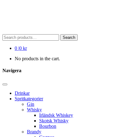
Search
Search
for:
0
|
0 kr
No products in the cart.
Navigera
Drinkar
Spritkategorier
Gin
Whisky
Irländsk Whiskey
Skotsk Whisky
Bourbon
Brandy