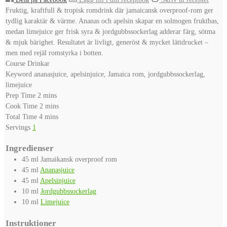
Fruktig, kraftfull & tropisk romdrink där jamaicansk overproof-rom ger
tydlig karaktär & värme. Ananas och apelsin skapar en solmogen fruktbas,
medan limejuice ger frisk syra & jordgubbssockerlag adderar färg, sötma
& mjuk bärighet. Resultatet är livligt, generöst & mycket lättdrucket –
men med rejäl romstyrka i botten.
Course
Drinkar
Keyword
ananasjuice, apelsinjuice, Jamaica rom, jordgubbssockerlag,
limejuice
minutes
Prep Time
2
mins
minutes
Cook Time
2
mins
minutes
Total Time
4
mins
Servings
1
Ingredienser
45
ml
Jamaikansk overproof rom
45
ml
Ananasjuice
45
ml
Apelsinjuice
10
ml
Jordgubbssockerlag
10
ml
Limejuice
Instruktioner