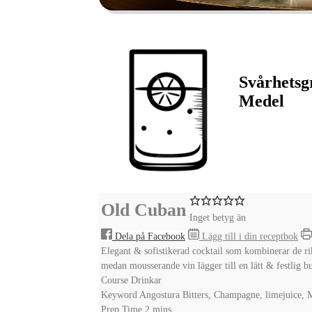
Svårhetsg
Medel
Old Cuban
Inget betyg än
Dela på Facebook
Lägg till i din receptbok
Elegant & sofistikerad cocktail som kombinerar de ri
medan mousserande vin lägger till en lätt & festlig b
Course
Drinkar
Keyword
Angostura Bitters, Champagne, limejuice, 
minutes
Prep Time
2
mins