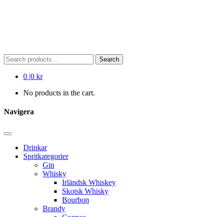
Search
Search
for:
0
|
0 kr
No products in the cart.
Navigera
Drinkar
Spritkategorier
Gin
Whisky
Irländsk Whiskey
Skotsk Whisky
Bourbon
Brandy