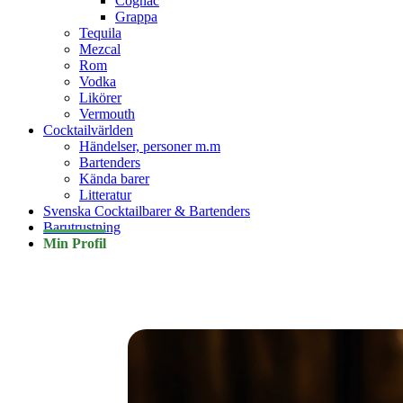
Cognac
Grappa
Tequila
Mezcal
Rom
Vodka
Likörer
Vermouth
Cocktailvärlden
Händelser, personer m.m
Bartenders
Kända barer
Litteratur
Svenska Cocktailbarer & Bartenders
Barutrustning
Min Profil