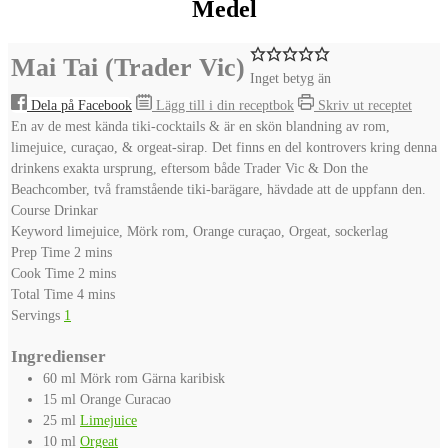
Medel
Mai Tai (Trader Vic)
Inget betyg än
Dela på Facebook
Lägg till i din receptbok
Skriv ut receptet
En av de mest kända tiki-cocktails & är en skön blandning av rom,
limejuice, curaçao, & orgeat-sirap. Det finns en del kontrovers kring denna
drinkens exakta ursprung, eftersom både Trader Vic & Don the
Beachcomber, två framstående tiki-barägare, hävdade att de uppfann den.
Course
Drinkar
Keyword
limejuice, Mörk rom, Orange curaçao, Orgeat, sockerlag
minutes
Prep Time
2
mins
minutes
Cook Time
2
mins
minutes
Total Time
4
mins
Servings
1
Ingredienser
60
ml
Mörk rom
Gärna karibisk
15
ml
Orange Curacao
25
ml
Limejuice
10
ml
Orgeat