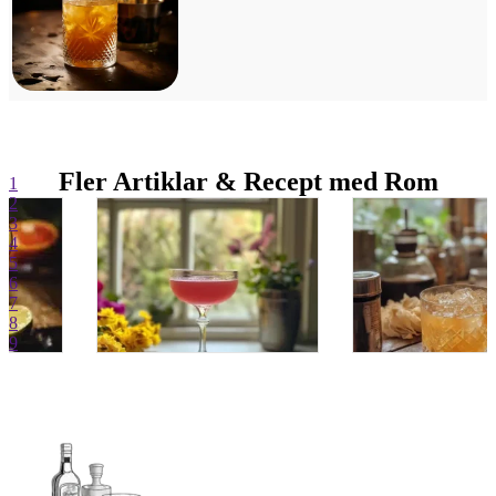
Fler Artiklar & Recept med Rom
1
2
3
4
5
6
7
8
9