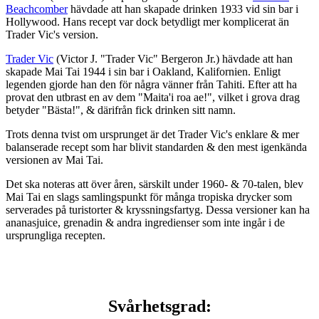
Beachcomber
hävdade att han skapade drinken 1933 vid sin bar i
Hollywood. Hans recept var dock betydligt mer komplicerat än
Trader Vic's version.
Trader Vic
(Victor J. "Trader Vic" Bergeron Jr.) hävdade att han
skapade Mai Tai 1944 i sin bar i Oakland, Kalifornien. Enligt
legenden gjorde han den för några vänner från Tahiti. Efter att ha
provat den utbrast en av dem "Maita'i roa ae!", vilket i grova drag
betyder "Bästa!", & därifrån fick drinken sitt namn.
Trots denna tvist om ursprunget är det Trader Vic's enklare & mer
balanserade recept som har blivit standarden & den mest igenkända
versionen av Mai Tai.
Det ska noteras att över åren, särskilt under 1960- & 70-talen, blev
Mai Tai en slags samlingspunkt för många tropiska drycker som
serverades på turistorter & kryssningsfartyg. Dessa versioner kan ha
ananasjuice, grenadin & andra ingredienser som inte ingår i de
ursprungliga recepten.
Svårhetsgrad: