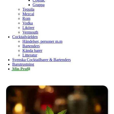
Cognac
Grappa
Tequila
Mezcal
Rom
Vodka
Likörer
Vermouth
Cocktailvärlden
Händelser, personer m.m
Bartenders
Kända barer
Litteratur
Svenska Cocktailbarer & Bartenders
Barutrustning
Min Profil