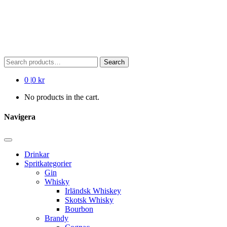
Search
Search
for:
0
|
0 kr
No products in the cart.
Navigera
Drinkar
Spritkategorier
Gin
Whisky
Irländsk Whiskey
Skotsk Whisky
Bourbon
Brandy