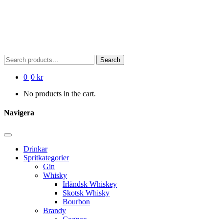
Search
Search
for:
0
|
0 kr
No products in the cart.
Navigera
Drinkar
Spritkategorier
Gin
Whisky
Irländsk Whiskey
Skotsk Whisky
Bourbon
Brandy