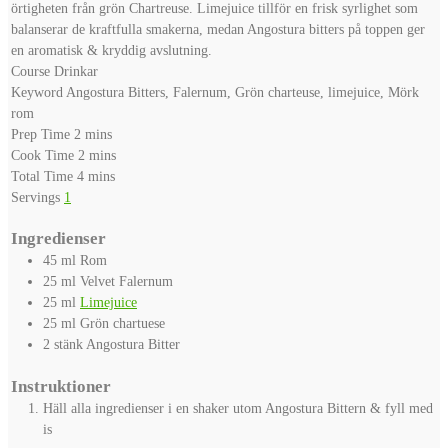
örtigheten från grön Chartreuse. Limejuice tillför en frisk syrlighet som
balanserar de kraftfulla smakerna, medan Angostura bitters på toppen ger
en aromatisk & kryddig avslutning.
Course
Drinkar
Keyword
Angostura Bitters, Falernum, Grön charteuse, limejuice, Mörk
rom
minutes
Prep Time
2
mins
minutes
Cook Time
2
mins
minutes
Total Time
4
mins
Servings
1
Ingredienser
45
ml
Rom
25
ml
Velvet Falernum
25
ml
Limejuice
25
ml
Grön chartuese
2
stänk
Angostura Bitter
Instruktioner
Häll alla ingredienser i en shaker utom Angostura Bittern & fyll med
is