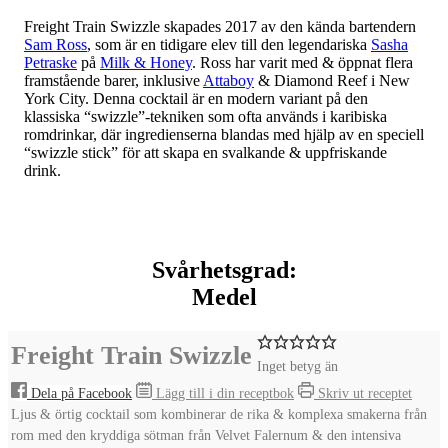
Freight Train Swizzle skapades 2017 av den kända bartendern
Sam Ross
, som är en tidigare elev till den legendariska
Sasha
Petraske
på
Milk & Honey
. Ross har varit med & öppnat flera
framstående barer, inklusive
Attaboy
& Diamond Reef i New
York City. Denna cocktail är en modern variant på den
klassiska “swizzle”-tekniken som ofta används i karibiska
romdrinkar, där ingredienserna blandas med hjälp av en speciell
“swizzle stick” för att skapa en svalkande & uppfriskande
drink.
Svårhetsgrad:
Medel
Freight Train Swizzle
Inget betyg än
Dela på Facebook
Lägg till i din receptbok
Skriv ut receptet
Ljus & örtig cocktail som kombinerar de rika & komplexa smakerna från
rom med den kryddiga sötman från Velvet Falernum & den intensiva