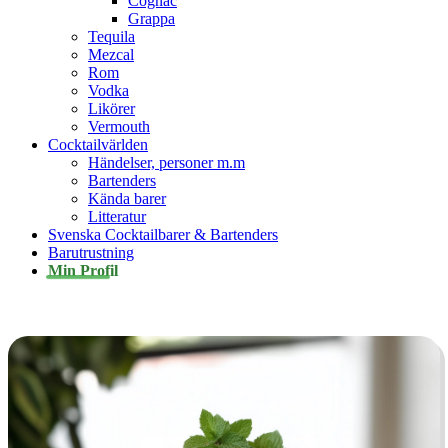
Cognac
Grappa
Tequila
Mezcal
Rom
Vodka
Likörer
Vermouth
Cocktailvärlden
Händelser, personer m.m
Bartenders
Kända barer
Litteratur
Svenska Cocktailbarer & Bartenders
Barutrustning
Min Profil