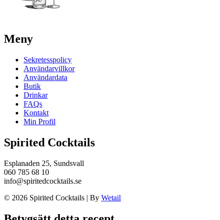
Meny
Sekretesspolicy
Användarvillkor
Användardata
Butik
Drinkar
FAQs
Kontakt
Min Profil
Spirited Cocktails
Esplanaden 25, Sundsvall
060 785 68 10
info@spiritedcocktails.se
© 2026 Spirited Cocktails
|
By
Wetail
Betygsätt detta recept