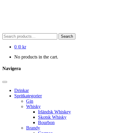
Search
Search
for:
0
|
0 kr
No products in the cart.
Navigera
Drinkar
Spritkategorier
Gin
Whisky
Irländsk Whiskey
Skotsk Whisky
Bourbon
Brandy