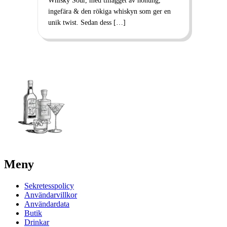
Whisky Sour, med tillägget av honung,
ingefära & den rökiga whiskyn som ger en
unik twist. Sedan dess […]
Meny
Sekretesspolicy
Användarvillkor
Användardata
Butik
Drinkar