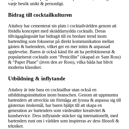
varje besök unikt & personligt.
Bidrag till cocktailkulturen
Attaboy har cementerat sin plats i cocktailvärlden genom att
förädla konceptet med skräddarsydda cocktails. Deras
tillvägagångssätt har bidragit till en bredare trend inom
bartending som fokuserar på direkt kommunikation mellan
gästen & bartendern, vilket ger en mer intim & anpassad
upplevelse. Baren är också känd för att ha perfektionerat &
populariserat cocktails som “Penicillin” (skapad av Sam Ross)
& “Paper Plane” (även den av Ross), vilka båda har blivit
moderna klassiker.
Utbildning & inflytande
Attaboy är inte bara en cocktailbar utan också en
utbildningsinstitution inom branschen. Genom att uppmuntra
bartenders att utveckla sin förmåga att lyssna & anpassa sig till
gästernas önskemål, har baren hjälpt till att skapa en
generation av bartenders som värdesätter kreativitet &
kundservice. Dess inflytande sträcker sig internationellt, med
bartenders runt om i världen som inspireras av dess filosofi &
tekniker.