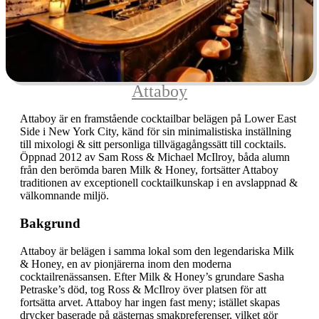
Attaboy
Attaboy är en framstående cocktailbar belägen på Lower East
Side i New York City, känd för sin minimalistiska inställning
till mixologi & sitt personliga tillvägagångssätt till cocktails.
Öppnad 2012 av Sam Ross & Michael McIlroy, båda alumn
från den berömda baren Milk & Honey, fortsätter Attaboy
traditionen av exceptionell cocktailkunskap i en avslappnad &
välkomnande miljö.
Bakgrund
Attaboy är belägen i samma lokal som den legendariska Milk
& Honey, en av pionjärerna inom den moderna
cocktailrenässansen. Efter Milk & Honey’s grundare Sasha
Petraske’s död, tog Ross & McIlroy över platsen för att
fortsätta arvet. Attaboy har ingen fast meny; istället skapas
drycker baserade på gästernas smakpreferenser, vilket gör