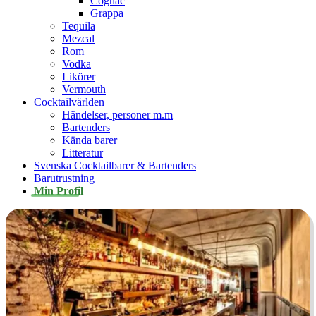
Cognac
Grappa
Tequila
Mezcal
Rom
Vodka
Likörer
Vermouth
Cocktailvärlden
Händelser, personer m.m
Bartenders
Kända barer
Litteratur
Svenska Cocktailbarer & Bartenders
Barutrustning
Min Profil