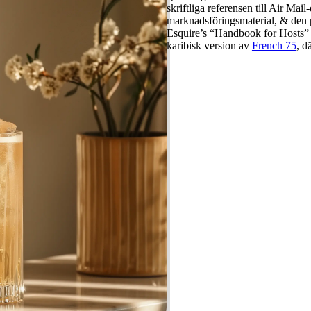
skriftliga referensen till Air Mai
marknadsföringsmaterial, & den p
Esquire’s “Handbook for Hosts” 
karibisk version av
French 75
, d