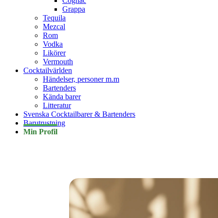
Cognac
Grappa
Tequila
Mezcal
Rom
Vodka
Likörer
Vermouth
Cocktailvärlden
Händelser, personer m.m
Bartenders
Kända barer
Litteratur
Svenska Cocktailbarer & Bartenders
Barutrustning
Min Profil