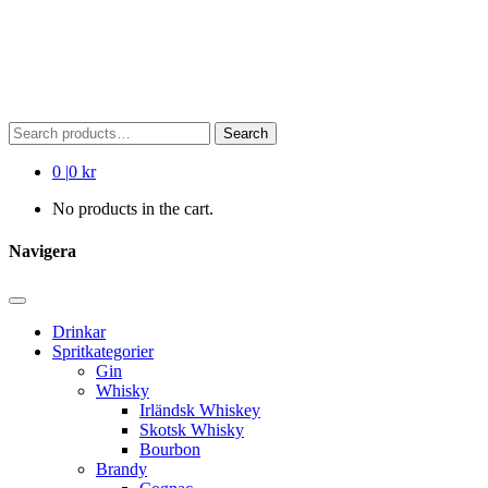
Search
Search
for:
0
|
0 kr
No products in the cart.
Navigera
Drinkar
Spritkategorier
Gin
Whisky
Irländsk Whiskey
Skotsk Whisky
Bourbon
Brandy