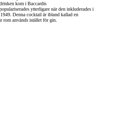
l-drinken kom i Baccardis
opulariserades ytterligare när den inkluderades i
1949. Denna cocktail är ibland kallad en
är rom används istället för gin.