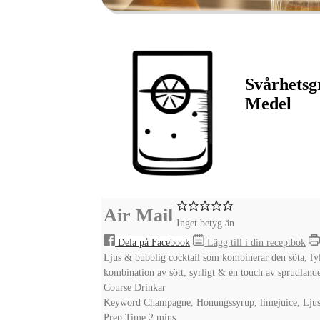
Svårhetsg
Medel
Air Mail
Inget betyg än
Dela på Facebook
Lägg till i din receptbok
Ljus & bubblig cocktail som kombinerar den söta, fy
kombination av sött, syrligt & en touch av sprudlande el
Course
Drinkar
Keyword
Champagne, Honungssyrup, limejuice, Lju
minutes
Prep Time
2
mins