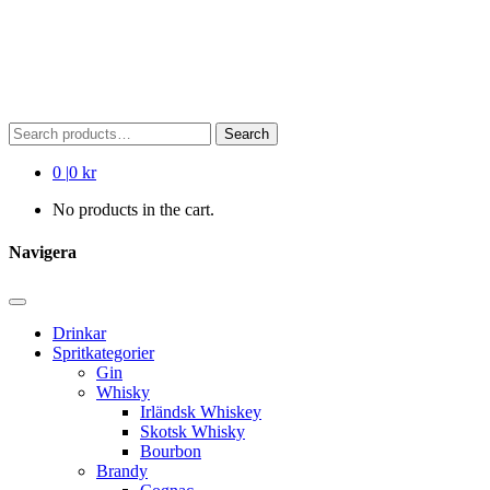
Search
Search
for:
0
|
0 kr
No products in the cart.
Navigera
Drinkar
Spritkategorier
Gin
Whisky
Irländsk Whiskey
Skotsk Whisky
Bourbon
Brandy