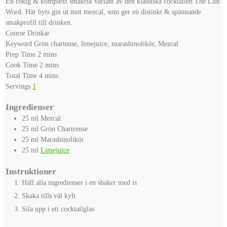
En rökig & komplext smakrik variant av den klassiska cocktailen The Last
Word. Här byts gin ut mot mezcal, som ger en distinkt & spännande
smakprofil till drinken.
Course
Drinkar
Keyword
Grön charteuse, limejuice, marashinolikör, Mezcal
minutes
Prep Time
2
mins
minutes
Cook Time
2
mins
minutes
Total Time
4
mins
Servings
1
Ingredienser
25
ml
Mezcal
25
ml
Grön Chartreuse
25
ml
Marashinolikör
25
ml
Limejuice
Instruktioner
Häll alla ingredienser i en shaker med is
Skaka tills väl kylt
Sila upp i ett cocktailglas