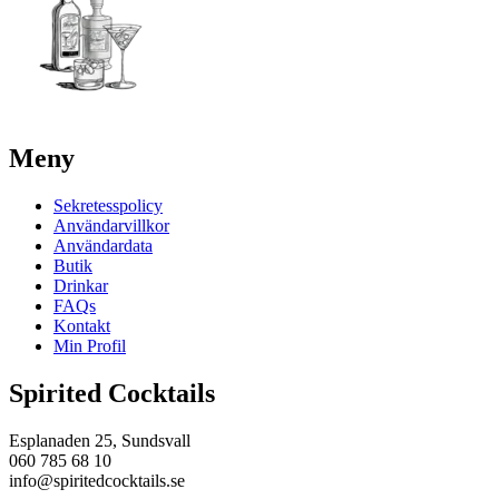
Meny
Sekretesspolicy
Användarvillkor
Användardata
Butik
Drinkar
FAQs
Kontakt
Min Profil
Spirited Cocktails
Esplanaden 25, Sundsvall
060 785 68 10
info@spiritedcocktails.se