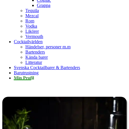
Cognac
Grappa
Tequila
Mezcal
Rom
Vodka
Likörer
Vermouth
Cocktailvärlden
Händelser, personer m.m
Bartenders
Kända barer
Litteratur
Svenska Cocktailbarer & Bartenders
Barutrustning
Min Profil