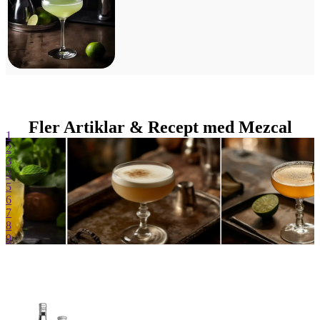
Fler Artiklar & Recept med Mezcal
1
2
3
4
5
6
7
8
9