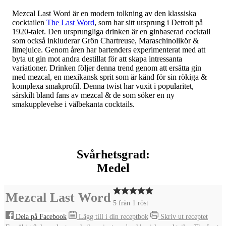
Mezcal Last Word är en modern tolkning av den klassiska
cocktailen
The Last Word
, som har sitt ursprung i Detroit på
1920-talet. Den ursprungliga drinken är en ginbaserad cocktail
som också inkluderar Grön Chartreuse, Maraschinolikör &
limejuice. Genom åren har bartenders experimenterat med att
byta ut gin mot andra destillat för att skapa intressanta
variationer. Drinken följer denna trend genom att ersätta gin
med mezcal, en mexikansk sprit som är känd för sin rökiga &
komplexa smakprofil. Denna twist har vuxit i popularitet,
särskilt bland fans av mezcal & de som söker en ny
smakupplevelse i välbekanta cocktails.
Svårhetsgrad:
Medel
Mezcal Last Word
5
från 1 röst
Dela på Facebook
Lägg till i din receptbok
Skriv ut receptet