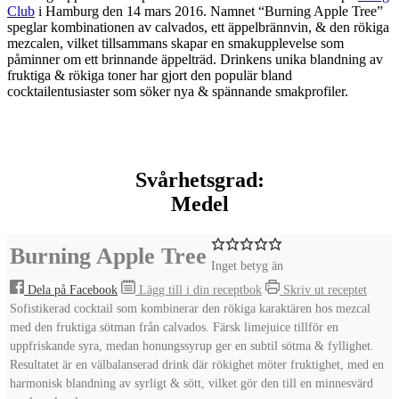
Club
i Hamburg den 14 mars 2016. Namnet “Burning Apple Tree”
speglar kombinationen av calvados, ett äppelbrännvin, & den rökiga
mezcalen, vilket tillsammans skapar en smakupplevelse som
påminner om ett brinnande äppelträd. Drinkens unika blandning av
fruktiga & rökiga toner har gjort den populär bland
cocktailentusiaster som söker nya & spännande smakprofiler.
Svårhetsgrad:
Medel
Burning Apple Tree
Inget betyg än
Dela på Facebook
Lägg till i din receptbok
Skriv ut receptet
Sofistikerad cocktail som kombinerar den rökiga karaktären hos mezcal
med den fruktiga sötman från calvados. Färsk limejuice tillför en
uppfriskande syra, medan honungssyrup ger en subtil sötma & fyllighet.
Resultatet är en välbalanserad drink där rökighet möter fruktighet, med en
harmonisk blandning av syrligt & sött, vilket gör den till en minnesvärd