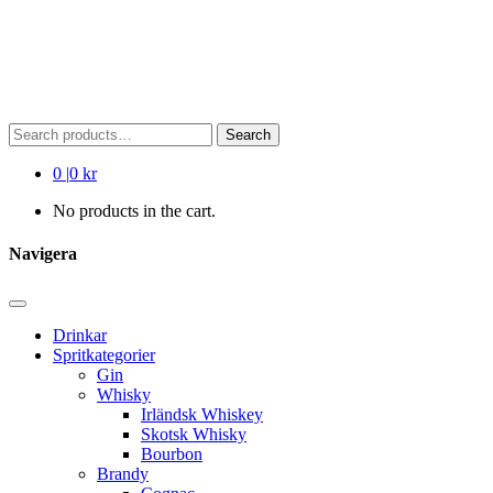
Search
Search
for:
0
|
0 kr
No products in the cart.
Navigera
Drinkar
Spritkategorier
Gin
Whisky
Irländsk Whiskey
Skotsk Whisky
Bourbon
Brandy