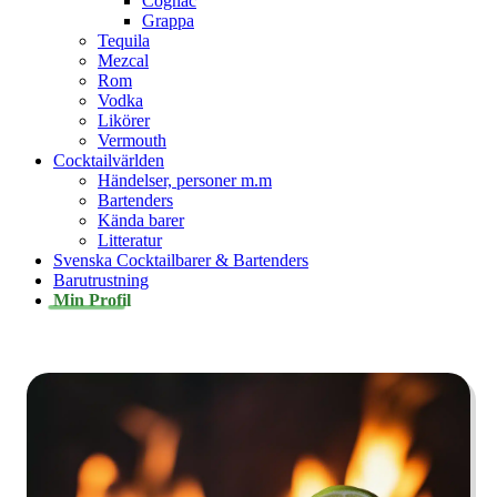
Cognac
Grappa
Tequila
Mezcal
Rom
Vodka
Likörer
Vermouth
Cocktailvärlden
Händelser, personer m.m
Bartenders
Kända barer
Litteratur
Svenska Cocktailbarer & Bartenders
Barutrustning
Min Profil