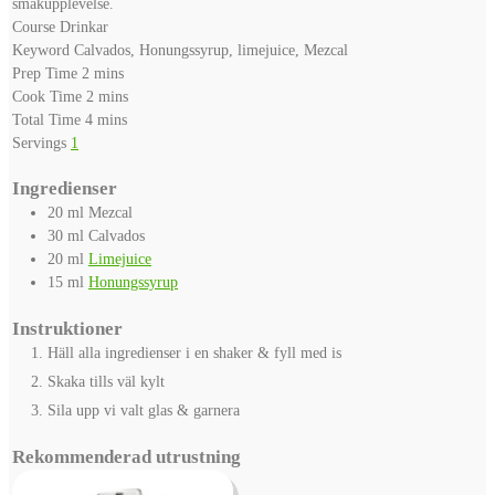
smakupplevelse.
Course
Drinkar
Keyword
Calvados, Honungssyrup, limejuice, Mezcal
minutes
Prep Time
2
mins
minutes
Cook Time
2
mins
minutes
Total Time
4
mins
Servings
1
Ingredienser
20
ml
Mezcal
30
ml
Calvados
20
ml
Limejuice
15
ml
Honungssyrup
Instruktioner
Häll alla ingredienser i en shaker & fyll med is
Skaka tills väl kylt
Sila upp vi valt glas & garnera
Rekommenderad utrustning