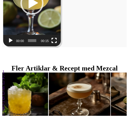
00:00
00:15
Fler Artiklar & Recept med Mezcal
1
2
3
4
5
6
7
8
9