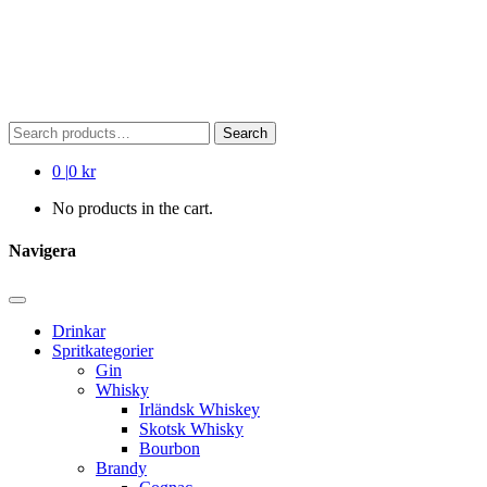
Search
Search
for:
0
|
0 kr
No products in the cart.
Navigera
Drinkar
Spritkategorier
Gin
Whisky
Irländsk Whiskey
Skotsk Whisky
Bourbon
Brandy