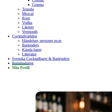
Cognac
Grappa
Tequila
Mezcal
Rom
Vodka
Likörer
Vermouth
Cocktailvärlden
Händelser, personer m.m
Bartenders
Kända barer
Litteratur
Svenska Cocktailbarer & Bartenders
Barutrustning
Min Profil