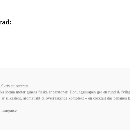
rad:
Skriv ut receptet
ska sötma möter ginens friska enbärstoner. Honungssirapen ger en rund & fylli
et är silkeslent, aromatiskt & överraskande komplext – en cocktail där bananen 
 limejuice