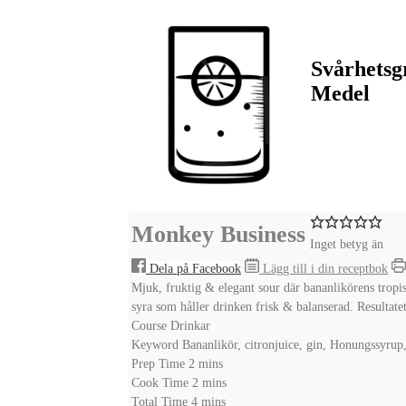
Svårhetsg
Medel
Monkey Business
Inget betyg än
Dela på Facebook
Lägg till i din receptbok
Mjuk, fruktig & elegant sour där bananlikörens tropi
syra som håller drinken frisk & balanserad. Resultat
Course
Drinkar
Keyword
Bananlikör, citronjuice, gin, Honungssyrup,
minutes
Prep Time
2
mins
minutes
Cook Time
2
mins
minutes
Total Time
4
mins