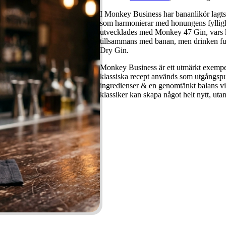
I Monkey Business har bananlikör lagts t
som harmonierar med honungens fyllighe
utvecklades med Monkey 47 Gin, vars k
tillsammans med banan, men drinken fu
Dry Gin.
Monkey Business är ett utmärkt exempe
klassiska recept används som utgångsp
ingredienser & en genomtänkt balans vis
klassiker kan skapa något helt nytt, utan 