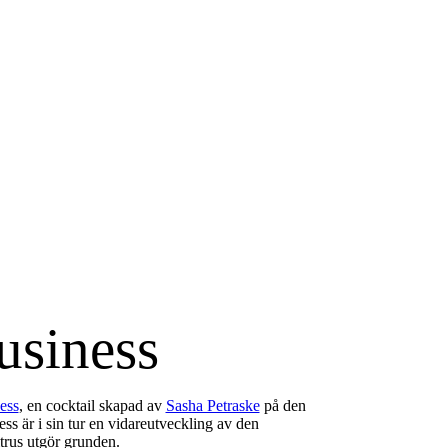
siness
ess
, en cocktail skapad av
Sasha Petraske
på den
s är i sin tur en vidareutveckling av den
trus utgör grunden.