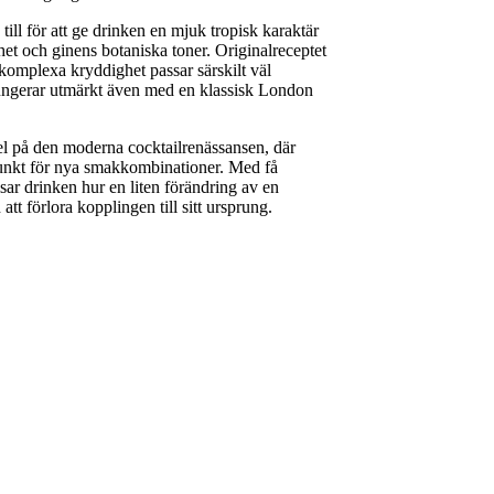
ill för att ge drinken en mjuk tropisk karaktär
t och ginens botaniska toner. Originalreceptet
omplexa kryddighet passar särskilt väl
ngerar utmärkt även med en klassisk London
l på den moderna cocktailrenässansen, där
unkt för nya smakkombinationer. Med få
ar drinken hur en liten förändring av en
att förlora kopplingen till sitt ursprung.