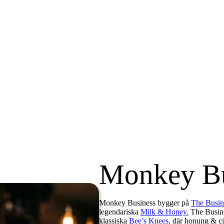
Monkey Bu
Monkey Business bygger på
The Busin
legendariska
Milk & Honey.
The Busines
klassiska
Bee’s Knees
, där honung & ci