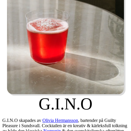
G.I.N.O
G.I.N.O
skapades av
Olivia Hermansson
, bartender på
Guilty
Pleasure
i Sundsvall. Cocktailen är en kreativ & kärleksfull tolkning
av både den klassiska
Negronin
& den svenskitalienska efterrätten