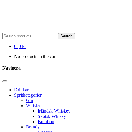
Search
Search
for:
0
|
0 kr
No products in the cart.
Navigera
Drinkar
Spritkategorier
Gin
Whisky
Irländsk Whiskey
Skotsk Whisky
Bourbon
Brandy