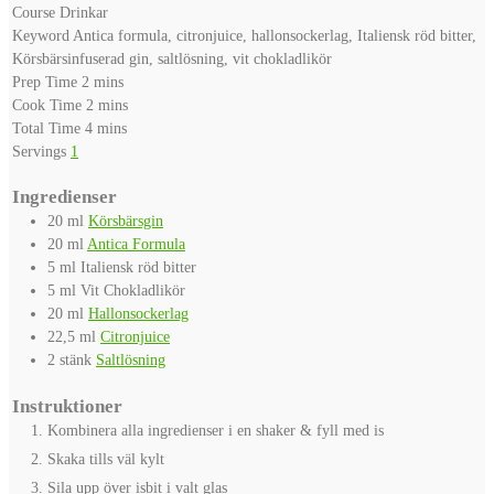
Course
Drinkar
Keyword
Antica formula, citronjuice, hallonsockerlag, Italiensk röd bitter,
Körsbärsinfuserad gin, saltlösning, vit chokladlikör
minutes
Prep Time
2
mins
minutes
Cook Time
2
mins
minutes
Total Time
4
mins
Servings
1
Ingredienser
20
ml
Körsbärsgin
20
ml
Antica Formula
5
ml
Italiensk röd bitter
5
ml
Vit Chokladlikör
20
ml
Hallonsockerlag
22,5
ml
Citronjuice
2
stänk
Saltlösning
Instruktioner
Kombinera alla ingredienser i en shaker & fyll med is
Skaka tills väl kylt
Sila upp över isbit i valt glas