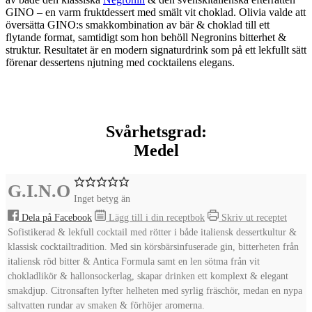
GINO
– en varm fruktdessert med smält vit choklad. Olivia valde att
översätta GINO:s smakkombination av bär & choklad till ett
flytande format, samtidigt som hon behöll Negronins bitterhet &
struktur. Resultatet är en modern signaturdrink som på ett lekfullt sätt
förenar dessertens njutning med cocktailens elegans.
Svårhetsgrad:
Medel
G.I.N.O
Inget betyg än
Dela på Facebook
Lägg till i din receptbok
Skriv ut receptet
Sofistikerad & lekfull cocktail med rötter i både italiensk dessertkultur &
klassisk cocktailtradition. Med sin körsbärsinfuserade gin, bitterheten från
italiensk röd bitter & Antica Formula samt en len sötma från vit
chokladlikör & hallonsockerlag, skapar drinken ett komplext & elegant
smakdjup. Citronsaften lyfter helheten med syrlig fräschör, medan en nypa
saltvatten rundar av smaken & förhöjer aromerna.