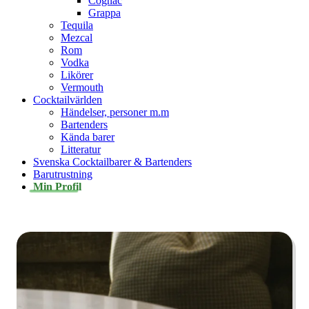
Cognac
Grappa
Tequila
Mezcal
Rom
Vodka
Likörer
Vermouth
Cocktailvärlden
Händelser, personer m.m
Bartenders
Kända barer
Litteratur
Svenska Cocktailbarer & Bartenders
Barutrustning
Min Profil