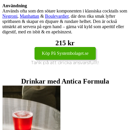
Användning
Används ofta som den sötare komponenten i klassiska cocktails som
Negroni
,
Manhattan
&
Boulevardier
, där dess rika smak lyfter
spritbasen & skapar en djupare & rundare helhet. Den är också
utmärkt att servera på egen hand – gärna väl kyld som aperitif eller
digestif, med en isbit & en apelsinzest.
215 kr
Köp På Systembolaget.se
Tänk på att dricka ansvarsfullt!
Drinkar med Antica Formula