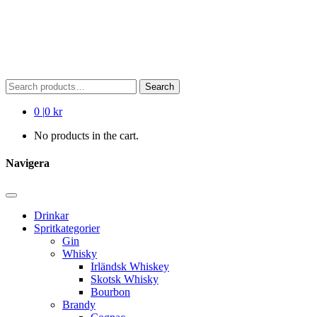
Search
Search
for:
0
|
0 kr
No products in the cart.
Navigera
Drinkar
Spritkategorier
Gin
Whisky
Irländsk Whiskey
Skotsk Whisky
Bourbon
Brandy