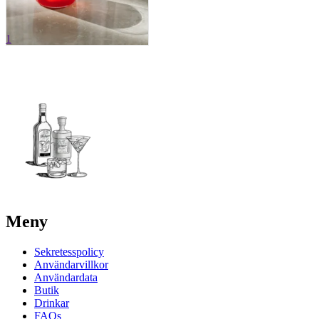
1
Meny
Sekretesspolicy
Användarvillkor
Användardata
Butik
Drinkar
FAQs