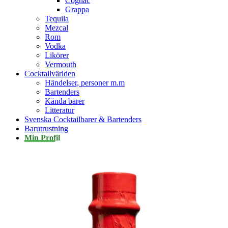
Cognac
Grappa
Tequila
Mezcal
Rom
Vodka
Likörer
Vermouth
Cocktailvärlden
Händelser, personer m.m
Bartenders
Kända barer
Litteratur
Svenska Cocktailbarer & Bartenders
Barutrustning
Min Profil