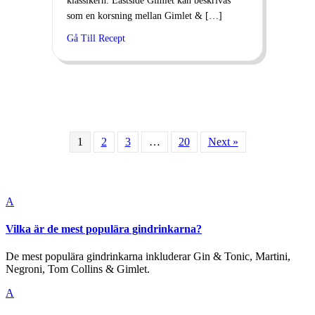
klassikern. Eastside Gimlet kan beskrivas
som en korsning mellan Gimlet & […]
Gå Till Recept
1
2
3
…
20
Next »
A
Vilka är de mest populära gindrinkarna?
De mest populära gindrinkarna inkluderar Gin & Tonic, Martini,
Negroni, Tom Collins & Gimlet.
A