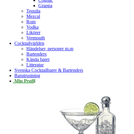
Cognac
Grappa
Tequila
Mezcal
Rom
Vodka
Likörer
Vermouth
Cocktailvärlden
Händelser, personer m.m
Bartenders
Kända barer
Litteratur
Svenska Cocktailbarer & Bartenders
Barutrustning
Min Profil