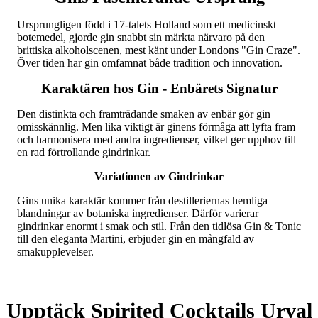
Ursprungligen född i 17-talets Holland som ett medicinskt
botemedel, gjorde gin snabbt sin märkta närvaro på den
brittiska alkoholscenen, mest känt under Londons "Gin Craze".
Över tiden har gin omfamnat både tradition och innovation.
Karaktären hos Gin - Enbärets Signatur
Den distinkta och framträdande smaken av enbär gör gin
omisskännlig. Men lika viktigt är ginens förmåga att lyfta fram
och harmonisera med andra ingredienser, vilket ger upphov till
en rad förtrollande gindrinkar.
Variationen av Gindrinkar
Gins unika karaktär kommer från destilleriernas hemliga
blandningar av botaniska ingredienser. Därför varierar
gindrinkar enormt i smak och stil. Från den tidlösa Gin & Tonic
till den eleganta Martini, erbjuder gin en mångfald av
smakupplevelser.
Upptäck Spirited Cocktails Urval