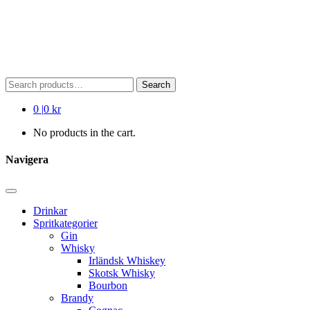
Search
Search
for:
0
|
0 kr
No products in the cart.
Navigera
Drinkar
Spritkategorier
Gin
Whisky
Irländsk Whiskey
Skotsk Whisky
Bourbon
Brandy