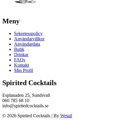
Meny
Sekretesspolicy
Användarvillkor
Användardata
Butik
Drinkar
FAQs
Kontakt
Min Profil
Spirited Cocktails
Esplanaden 25, Sundsvall
060 785 68 10
info@spiritedcocktails.se
© 2026 Spirited Cocktails
|
By
Wetail