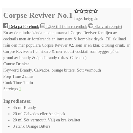
Corpse Reviver No.1
Inget betyg än
Dela på Facebook
Lägg till i din receptbok
Skriv ut receptet
En av de mindre kända medlemmarna i Corpse Reviver-familjen av
cocktails men är fortfarande en intressant & komplex dryck. Till skillnad
från den mer populära Corpse Reviver #2, som är en klar, citrusig drink, är
Corpse Reviver #1 en rikare & mer robust cocktail som bygger på en
grund av brandy & äppelbrandy (oftast Calvados).
Course
Drinkar
Keyword
Brandy, Calvados, orange bitters, Sött vermouth
minutes
Prep Time
2
mins
minute
Cook Time
1
min
Servings
1
Ingredienser
45
ml
Brandy
20
ml
Calvados eller Applejack
20
ml
Söt vermouth
Välj en bra kvalitet
3
stänk
Orange Bitters