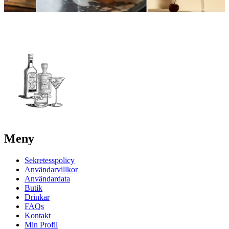
9
Meny
Sekretesspolicy
Användarvillkor
Användardata
Butik
Drinkar
FAQs
Kontakt
Min Profil