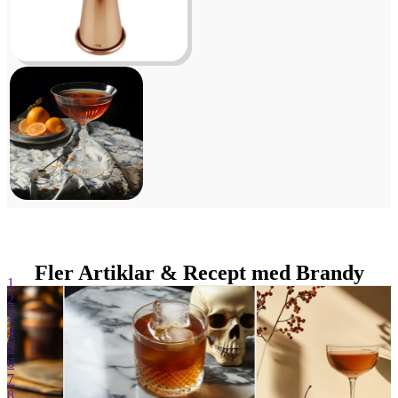
Fler Artiklar & Recept med Brandy
1
2
3
4
5
6
7
8