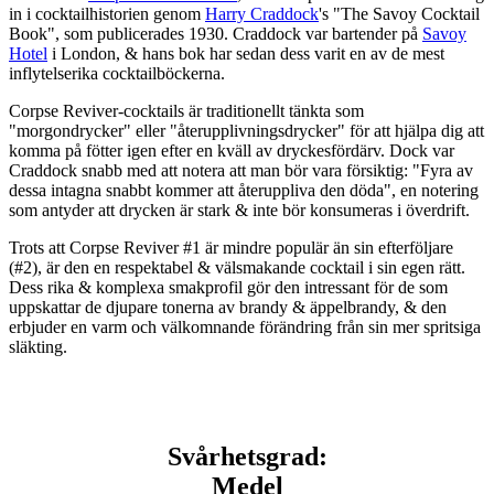
in i cocktailhistorien genom
Harry Craddock
's "The Savoy Cocktail
Book", som publicerades 1930. Craddock var bartender på
Savoy
Hotel
i London, & hans bok har sedan dess varit en av de mest
inflytelserika cocktailböckerna.
Corpse Reviver-cocktails är traditionellt tänkta som
"morgondrycker" eller "återupplivningsdrycker" för att hjälpa dig att
komma på fötter igen efter en kväll av dryckesfördärv. Dock var
Craddock snabb med att notera att man bör vara försiktig: "Fyra av
dessa intagna snabbt kommer att återuppliva den döda", en notering
som antyder att drycken är stark & inte bör konsumeras i överdrift.
Trots att Corpse Reviver #1 är mindre populär än sin efterföljare
(#2), är den en respektabel & välsmakande cocktail i sin egen rätt.
Dess rika & komplexa smakprofil gör den intressant för de som
uppskattar de djupare tonerna av brandy & äppelbrandy, & den
erbjuder en varm och välkomnande förändring från sin mer spritsiga
släkting.
Svårhetsgrad:
Medel