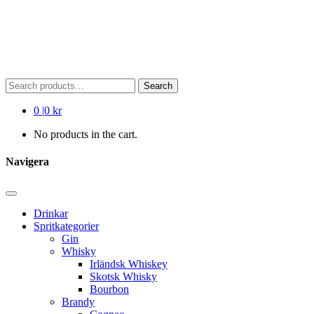
Search
Search
for:
0
|
0 kr
No products in the cart.
Navigera
Drinkar
Spritkategorier
Gin
Whisky
Irländsk Whiskey
Skotsk Whisky
Bourbon
Brandy