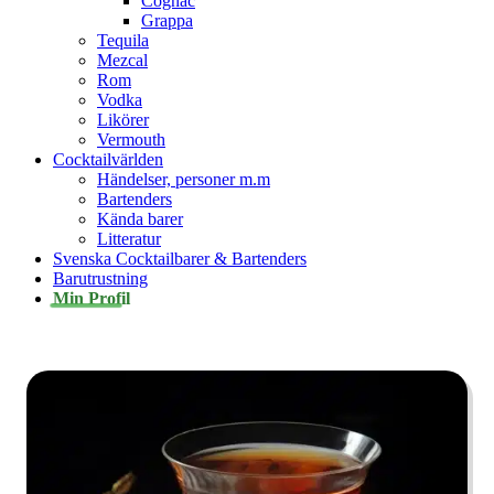
Cognac
Grappa
Tequila
Mezcal
Rom
Vodka
Likörer
Vermouth
Cocktailvärlden
Händelser, personer m.m
Bartenders
Kända barer
Litteratur
Svenska Cocktailbarer & Bartenders
Barutrustning
Min Profil