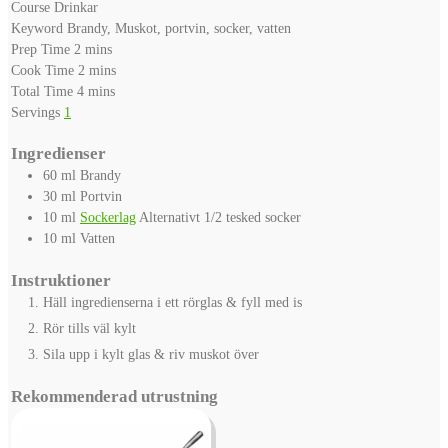
Course
Drinkar
Keyword
Brandy, Muskot, portvin, socker, vatten
minutes
Prep Time
2
mins
minutes
Cook Time
2
mins
minutes
Total Time
4
mins
Servings
1
Ingredienser
60
ml
Brandy
30
ml
Portvin
10
ml
Sockerlag
Alternativt 1/2 tesked socker
10
ml
Vatten
Instruktioner
Häll ingredienserna i ett rörglas & fyll med is
Rör tills väl kylt
Sila upp i kylt glas & riv muskot över
Rekommenderad utrustning