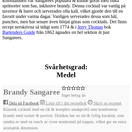
kolonialtiden var Sangarees populära & kunde göras med olika
spritsorter som bas, inklusive brandy. Denna cocktail var vanlig på
tavernor & barer och serverades ofta kall, vilket gjorde den till en
favorit under varma dagar. Vanligen serverades dessa som bål,
punches, men har senare även börjat göras som cocktails. Det finns
recept nerskrivna så tidigt som 1774 & i
Jerry Thomas
bok
Bartenders Guide
från 1862 ägnades en hel sektion åt just
Sangarees.
Svårhetsgrad:
Medel
Brandy Sangaree
Inget betyg än
Dela på Facebook
Lägg till i din receptbok
Skriv ut receptet
Klassisk cocktail med en rik & komplex smakprofil som kombinerar
brandy med socker & portvin. Drinken har en söt & fyllig karaktär, som
rundas av med en touch av riven muskotnöt på toppen, vilket ger en extra
aromatisk dimension.