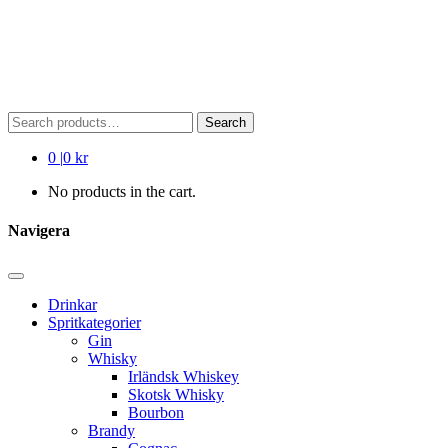
Search
Search
for:
0
|
0 kr
No products in the cart.
Navigera
Drinkar
Spritkategorier
Gin
Whisky
Irländsk Whiskey
Skotsk Whisky
Bourbon
Brandy