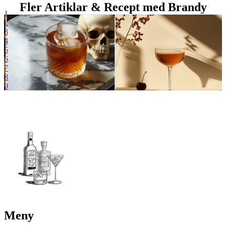
Fler Artiklar & Recept med Brandy
1
2
3
4
5
6
7
8
9
Meny