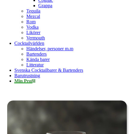
Cognac
Grappa
Tequila
Mezcal
Rom
Vodka
Likörer
Vermouth
Cocktailvärlden
Händelser, personer m.m
Bartenders
Kända barer
Litteratur
Svenska Cocktailbarer & Bartenders
Barutrustning
Min Profil