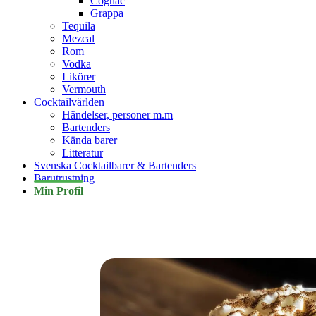
Cognac
Grappa
Tequila
Mezcal
Rom
Vodka
Likörer
Vermouth
Cocktailvärlden
Händelser, personer m.m
Bartenders
Kända barer
Litteratur
Svenska Cocktailbarer & Bartenders
Barutrustning
Min Profil