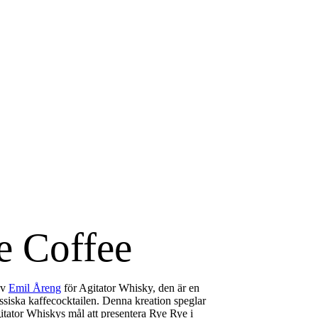
e Coffee
av
Emil Åreng
för Agitator Whisky, den är en
assiska kaffecocktailen. Denna kreation speglar
itator Whiskys mål att presentera Rye Rye i