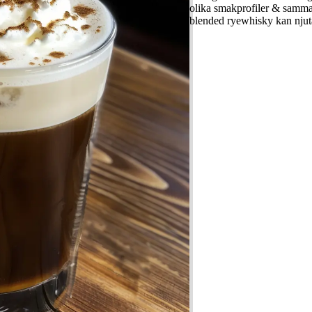
olika smakprofiler & samma
blended ryewhisky kan njut