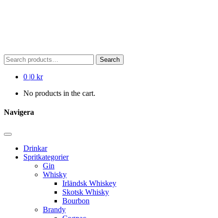
Search
Search
for:
0
|
0 kr
No products in the cart.
Navigera
Drinkar
Spritkategorier
Gin
Whisky
Irländsk Whiskey
Skotsk Whisky
Bourbon
Brandy