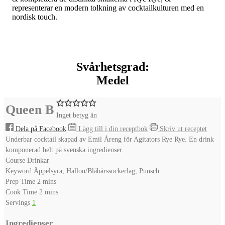
representerar en modern tolkning av cocktailkulturen med en
nordisk touch.
Svårhetsgrad:
Medel
Queen B
Inget betyg än
Dela på Facebook
Lägg till i din receptbok
Skriv ut receptet
Underbar cocktail skapad av Emil Åreng för Agitators Rye Rye. En drink
komponerad helt på svenska ingredienser.
Course
Drinkar
Keyword
Äppelsyra, Hallon/Blåbärssockerlag, Punsch
minutes
Prep Time
2
mins
minutes
Cook Time
2
mins
Servings
1
Ingredienser