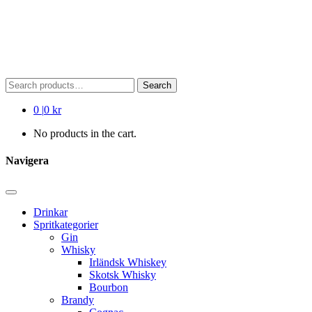
Search
Search
for:
0
|
0 kr
No products in the cart.
Navigera
Drinkar
Spritkategorier
Gin
Whisky
Irländsk Whiskey
Skotsk Whisky
Bourbon
Brandy