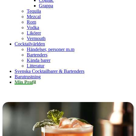
Cognac
Grappa
Tequila
Mezcal
Rom
Vodka
Likörer
Vermouth
Cocktailvärlden
Händelser, personer m.m
Bartenders
Kända barer
Litteratur
Svenska Cocktailbarer & Bartenders
Barutrustning
Min Profil