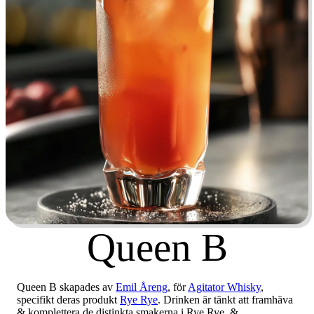
Queen B
Queen B skapades av
Emil Åreng
, för
Agitator Whisky
,
specifikt deras produkt
Rye Rye
. Drinken är tänkt att framhäva
& komplettera de distinkta smakerna i Rye Rye, &