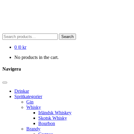
Search
Search
for:
0
|
0 kr
No products in the cart.
Navigera
Drinkar
Spritkategorier
Gin
Whisky
Irländsk Whiskey
Skotsk Whisky
Bourbon
Brandy