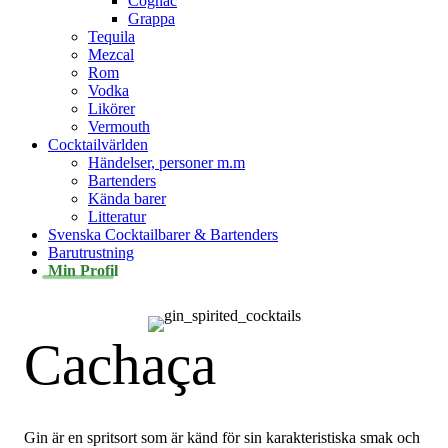
Cognac
Grappa
Tequila
Mezcal
Rom
Vodka
Likörer
Vermouth
Cocktailvärlden
Händelser, personer m.m
Bartenders
Kända barer
Litteratur
Svenska Cocktailbarer & Bartenders
Barutrustning
Min Profil
Cachaça
Gin är en spritsort som är känd för sin karakteristiska smak och