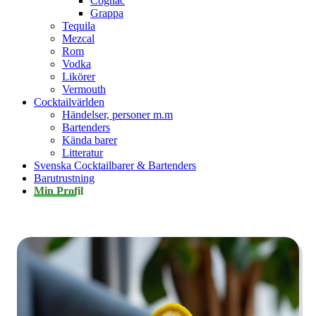
Cognac
Grappa
Tequila
Mezcal
Rom
Vodka
Likörer
Vermouth
Cocktailvärlden
Händelser, personer m.m
Bartenders
Kända barer
Litteratur
Svenska Cocktailbarer & Bartenders
Barutrustning
Min Profil