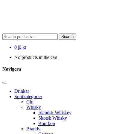
Search
Search
for:
0
|
0 kr
No products in the cart.
Navigera
Drinkar
Spritkategorier
Gin
Whisky
Irländsk Whiskey
Skotsk Whisky
Bourbon
Brandy