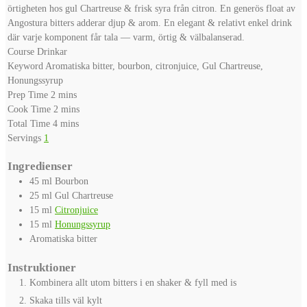
örtigheten hos gul Chartreuse & frisk syra från citron. En generös float av
Angostura bitters adderar djup & arom. En elegant & relativt enkel drink
där varje komponent får tala — varm, örtig & välbalanserad.
Course
Drinkar
Keyword
Aromatiska bitter, bourbon, citronjuice, Gul Chartreuse,
Honungssyrup
minutes
Prep Time
2
mins
minutes
Cook Time
2
mins
minutes
Total Time
4
mins
Servings
1
Ingredienser
45
ml
Bourbon
25
ml
Gul Chartreuse
15
ml
Citronjuice
15
ml
Honungssyrup
Aromatiska bitter
Instruktioner
Kombinera allt utom bitters i en shaker & fyll med is
Skaka tills väl kylt