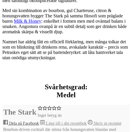
men samtidigt okomplicerade signaturer.
Med sin kombination av bourbon, gul Chartreuse, citron &
honungsvatten bygger The Stark på samma filosofi som präglade
baren
Milk & Honey
: enkelhet i formen men med oväntad balans i
smaken. Angostura ovanpå är en subtil detalj som ger drinken både
aromatisk skärpa & visuellt djup.
Namnet har aldrig fått en officiell förklaring, men många tolkar det
som en blinkning till drinkens rena, avskalade karaktär – precis som
Petraskes eget sätt att se på bartenderyrket: att låta hantverket tala
utan onödiga utsmyckningar.
Svårhetsgrad:
Medel
The Stark
Inget betyg än
Dela på Facebook
Lägg till i din receptbok
Skriv ut receptet
Bourbon-driven cocktail där sötma från honungsvatten blandas med