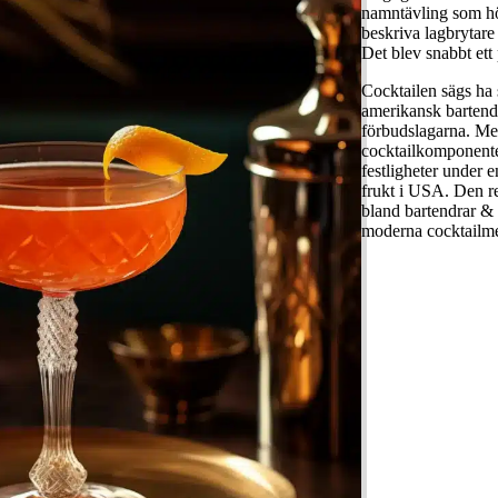
namntävling som höl
beskriva lagbrytar
Det blev snabbt ett
Cocktailen sägs ha 
amerikansk bartend
förbudslagarna. Me
cocktailkomponente
festligheter under 
frukt i USA. Den re
bland bartendrar & 
moderna cocktailm