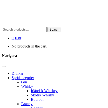
Search
Search
for:
0
|
0 kr
No products in the cart.
Navigera
Drinkar
Spritkategorier
Gin
Whisky
Irländsk Whiskey
Skotsk Whisky
Bourbon
Brandy