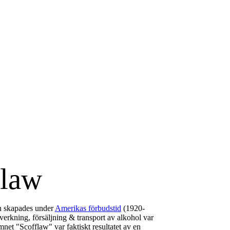
flaw
n skapades under
Amerikas förbudstid
(1920-
lverkning, försäljning & transport av alkohol var
net "Scofflaw" var faktiskt resultatet av en