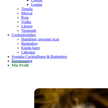
Cognac
Grappa
Tequila
Mezcal
Rom
Vodka
Likörer
Vermouth
Cocktailvärlden
Händelser, personer m.m
Bartenders
Kända barer
Litteratur
Svenska Cocktailbarer & Bartenders
Barutrustning
Min Profil