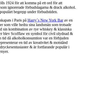
ls 1924 för att komma på ett ord för att
e som ignorerade förbudslagarna & drack alkohol.
 populärt begrepp under förbudstiden.
skapats i Paris på
Harry´s New York Bar
av en
er som ville hedra sina landsmän som trotsade
d sin kombination av rye whiskey & klassiska
r blev Scofflaw en symbol för civil olydnad &
en tid då alkoholkonsumtion var en förbjuden
presenterar en tid av kreativitet & motstånd
dryckesentusiaster & är fortfarande populär i
enyer.