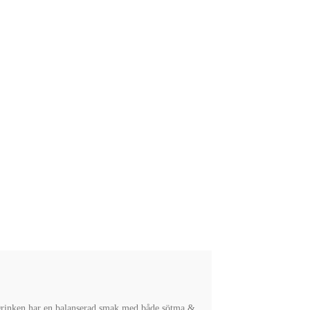
. Drinken har en balanserad smak med både sötma &