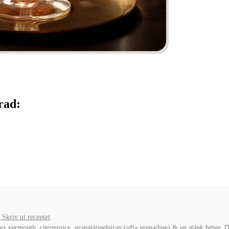
rad:
Skriv ut receptet
rr vermouth, citronjuice, granatäppelsirap (ofta grenadine) & en stänk bitter