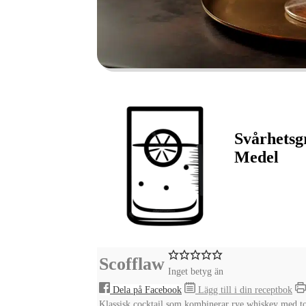
Svårhetsg
Medel
Scofflaw
Inget betyg än
Dela på Facebook
Lägg till i din receptbok
Klassisk cocktail som kombinerar rye whiskey med to