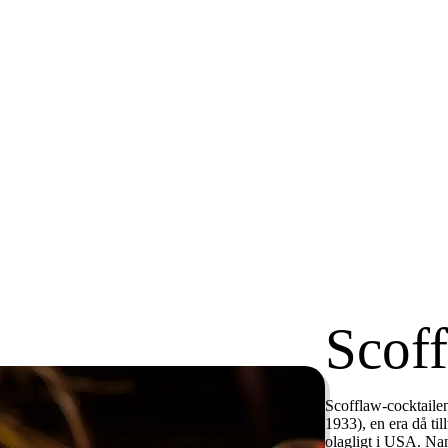
Scof
Scofflaw-cocktaile
1933), en era då til
olagligt i USA. Nam