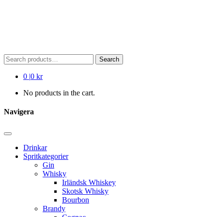
Search
Search
for:
0
|
0 kr
No products in the cart.
Navigera
Drinkar
Spritkategorier
Gin
Whisky
Irländsk Whiskey
Skotsk Whisky
Bourbon
Brandy