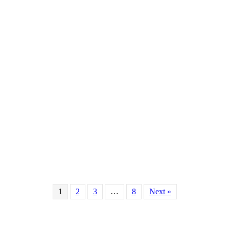
1
2
3
…
8
Next »