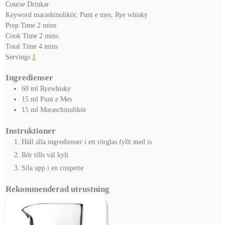
Course
Drinkar
Keyword
marashinolikör, Punt e mes, Rye whisky
minutes
Prep Time
2
mins
minutes
Cook Time
2
mins
minutes
Total Time
4
mins
Servings
1
Ingredienser
60
ml
Ryewhisky
15
ml
Punt e Mes
15
ml
Maraschinolikör
Instruktioner
Häll alla ingredienser i ett rörglas fyllt med is
Rör tills väl kylt
Sila upp i en coupette
Rekommenderad utrustning