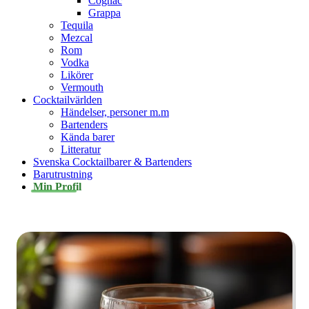
Cognac
Grappa
Tequila
Mezcal
Rom
Vodka
Likörer
Vermouth
Cocktailvärlden
Händelser, personer m.m
Bartenders
Kända barer
Litteratur
Svenska Cocktailbarer & Bartenders
Barutrustning
Min Profil