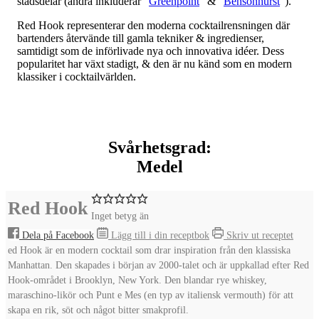
stadsdelar (andra inkluderar "
Greenpoint
" & "
Bensonhurst
").
Red Hook representerar den moderna cocktailrensningen där
bartenders återvände till gamla tekniker & ingredienser,
samtidigt som de införlivade nya och innovativa idéer. Dess
popularitet har växt stadigt, & den är nu känd som en modern
klassiker i cocktailvärlden.
Svårhetsgrad:
Medel
Red Hook
Inget betyg än
Dela på Facebook
Lägg till i din receptbok
Skriv ut receptet
ed Hook är en modern cocktail som drar inspiration från den klassiska
Manhattan. Den skapades i början av 2000-talet och är uppkallad efter Red
Hook-området i Brooklyn, New York. Den blandar rye whiskey,
maraschino-likör och Punt e Mes (en typ av italiensk vermouth) för att
skapa en rik, söt och något bitter smakprofil.