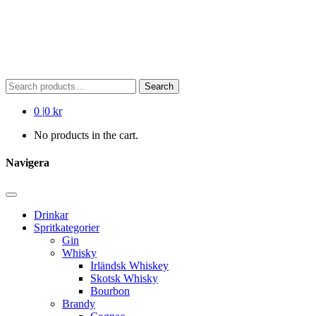
Search
Search
for:
0
|
0 kr
No products in the cart.
Navigera
Drinkar
Spritkategorier
Gin
Whisky
Irländsk Whiskey
Skotsk Whisky
Bourbon
Brandy