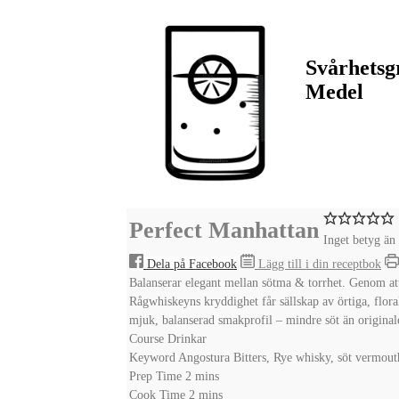
Svårhetsg
Medel
Perfect Manhattan
Inget betyg än
Dela på Facebook
Lägg till i din receptbok
Balanserar elegant mellan sötma & torrhet. Genom at
Rågwhiskeyns kryddighet får sällskap av örtiga, flora
mjuk, balanserad smakprofil – mindre söt än original
Course
Drinkar
Keyword
Angostura Bitters, Rye whisky, söt vermout
minutes
Prep Time
2
mins
minutes
Cook Time
2
mins