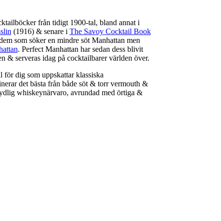
ailböcker från tidigt 1900-tal, bland annat i
slin
(1916) & senare i
The Savoy Cocktail Book
lat dem som söker en mindre söt Manhattan men
attan
. Perfect Manhattan har sedan dess blivit
n & serveras idag på cocktailbarer världen över.
l för dig som uppskattar klassiska
erar det bästa från både söt & torr vermouth &
tydlig whiskeynärvaro, avrundad med örtiga &