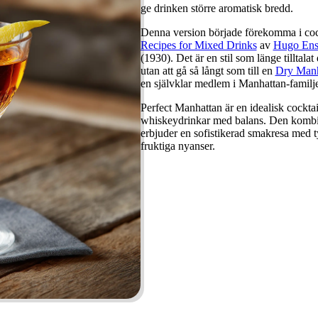
ge drinken större aromatisk bredd.
Denna version började förekomma i cockt
Recipes for Mixed Drinks
av
Hugo Ens
(1930). Det är en stil som länge tillta
utan att gå så långt som till en
Dry Manh
en självklar medlem i Manhattan-familje
Perfect Manhattan är en idealisk cocktai
whiskeydrinkar med balans. Den kombin
erbjuder en sofistikerad smakresa med 
fruktiga nyanser.