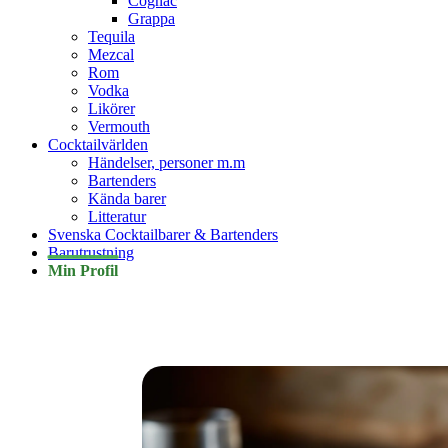
Cognac
Grappa
Tequila
Mezcal
Rom
Vodka
Likörer
Vermouth
Cocktailvärlden
Händelser, personer m.m
Bartenders
Kända barer
Litteratur
Svenska Cocktailbarer & Bartenders
Barutrustning
Min Profil