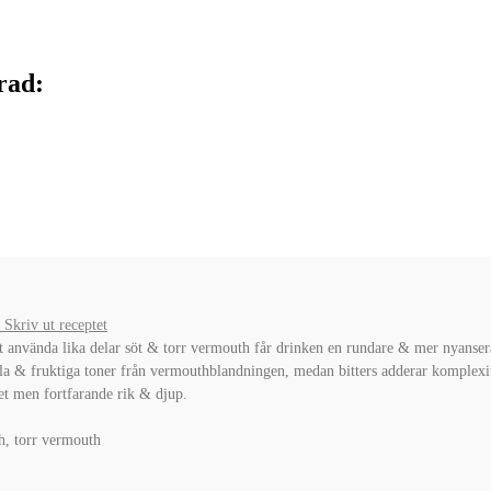
rad:
Skriv ut receptet
t använda lika delar söt & torr vermouth får drinken en rundare & mer nyanser
la & fruktiga toner från vermouthblandningen, medan bitters adderar komplexite
et men fortfarande rik & djup.
h, torr vermouth