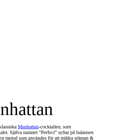
nhattan
klassiska
Manhattan
-cocktailen, som
alet. Själva namnet “Perfect” syftar på balansen
– en metod som användes för att mildra sötman &