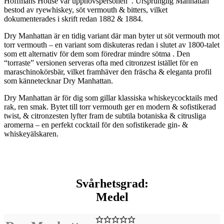
Hoffmans House var upphovspersonen
. Ursprunglig Manhattan
bestod av ryewhiskey, söt vermouth & bitters, vilket
dokumenterades i skrift redan 1882 & 1884.
Dry Manhattan
är en tidig variant där man byter ut söt vermouth mot
torr vermouth – en variant som diskuteras redan i slutet av 1800‑talet
som ett alternativ för dem som föredrar mindre sötma . Den
“torraste” versionen serveras ofta med citronzest istället för en
maraschinokörsbär, vilket framhäver den fräscha & eleganta profil
som kännetecknar Dry Manhattan.
Dry Manhattan är för dig som gillar klassiska whiskeycocktails med
rak, ren smak. Bytet till torr vermouth ger en modern & sofistikerad
twist, & citronzesten lyfter fram de subtila botaniska & citrusliga
aromerna – en perfekt cocktail för den sofistikerade gin‑ &
whiskeyälskaren.
Svårhetsgrad:
Medel