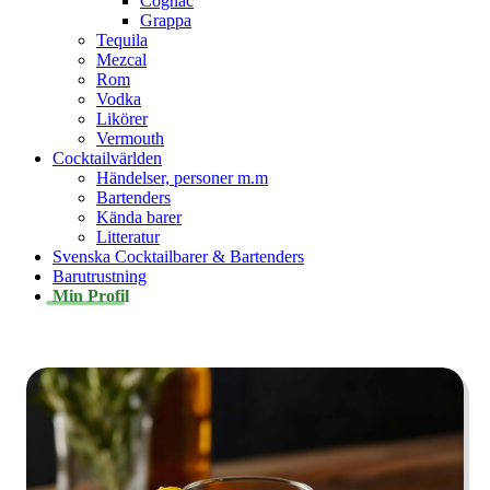
Cognac
Grappa
Tequila
Mezcal
Rom
Vodka
Likörer
Vermouth
Cocktailvärlden
Händelser, personer m.m
Bartenders
Kända barer
Litteratur
Svenska Cocktailbarer & Bartenders
Barutrustning
Min Profil