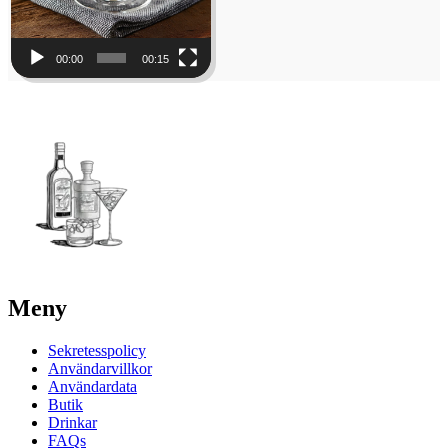
00:00
00:15
Meny
Sekretesspolicy
Användarvillkor
Användardata
Butik
Drinkar
FAQs