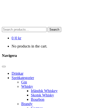
Search
Search
for:
0
|
0 kr
No products in the cart.
Navigera
Drinkar
Spritkategorier
Gin
Whisky
Irländsk Whiskey
Skotsk Whisky
Bourbon
Brandy