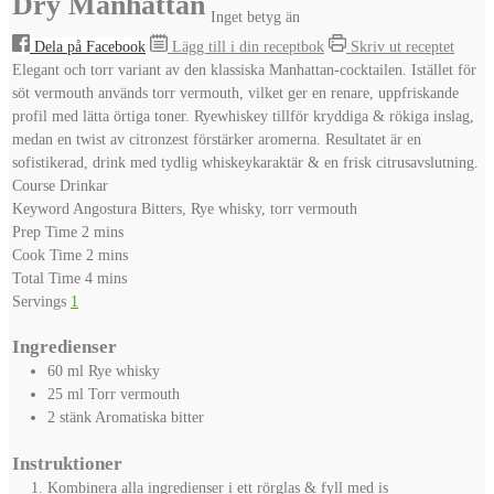
Dry Manhattan
Inget betyg än
Dela på Facebook
Lägg till i din receptbok
Skriv ut receptet
Elegant och torr variant av den klassiska Manhattan-cocktailen. Istället för
söt vermouth används torr vermouth, vilket ger en renare, uppfriskande
profil med lätta örtiga toner. Ryewhiskey tillför kryddiga & rökiga inslag,
medan en twist av citronzest förstärker aromerna. Resultatet är en
sofistikerad, drink med tydlig whiskeykaraktär & en frisk citrusavslutning.
Course
Drinkar
Keyword
Angostura Bitters, Rye whisky, torr vermouth
minutes
Prep Time
2
mins
minutes
Cook Time
2
mins
minutes
Total Time
4
mins
Servings
1
Ingredienser
60
ml
Rye whisky
25
ml
Torr vermouth
2
stänk
Aromatiska bitter
Instruktioner
Kombinera alla ingredienser i ett rörglas & fyll med is