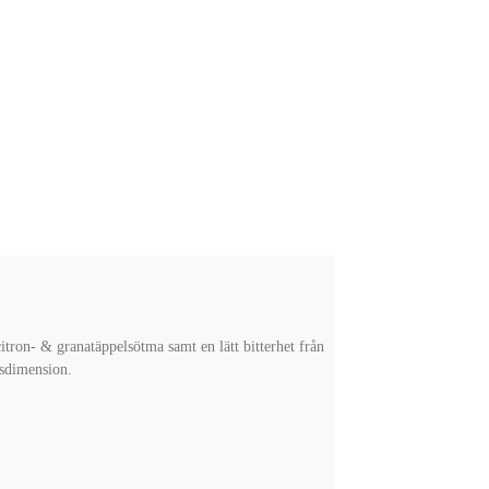
itron- & granatäppelsötma samt en lätt bitterhet från
rusdimension.