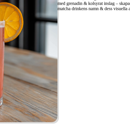
med grenadin & kolsyrat inslag – skapad
matcha drinkens namn & dess visuella as