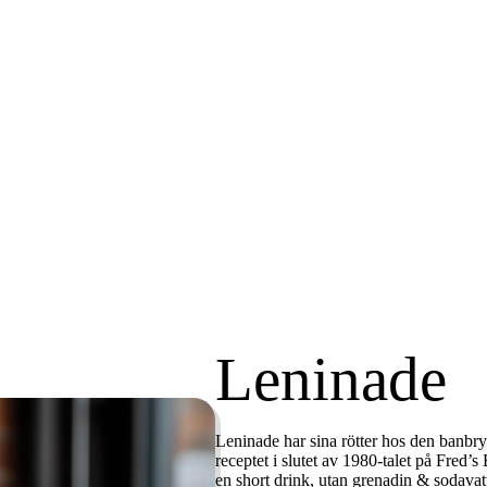
Leninade
Leninade har sina rötter hos den banbr
receptet i slutet av 1980-talet på
Fred’s 
en short drink, utan grenadin & sodavat