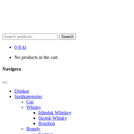
Search
Search
for:
0
|
0 kr
No products in the cart.
Navigera
Drinkar
Spritkategorier
Gin
Whisky
Irländsk Whiskey
Skotsk Whisky
Bourbon
Brandy