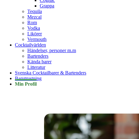
Cognac
Grappa
Tequila
Mezcal
Rom
Vodka
Likörer
Vermouth
Cocktailvärlden
Händelser, personer m.m
Bartenders
Kända barer
Litteratur
Svenska Cocktailbarer & Bartenders
Barutrustning
Min Profil