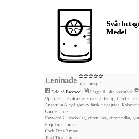
Svårhetsg
Medel
Leninade
Inget betyg än
Dela på Facebook
Lägg till i din receptbok
Uppfriskande citrusdrink med en tydlig, fräsch citron
Angostura & syrlighet av färsk citronjuice. Kolsyrat 
Course
Drinkar
Keyword
2:1 sockerlag, citronjuice, citronvodka, gren
minutes
Prep Time
2
mins
minutes
Cook Time
2
mins
minutes
Total Time
4
mins