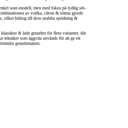
nkel sour-modell, men med fokus på tydlig söt–
 Kombinationen av vodka, citron & sötma gjorde
sa, vilket bidrog till dess snabba spridning &
assiker & lade grunden för flera varianter, där
r tekniker som äggvita används för att ge ett
 förändra grundsmaken.