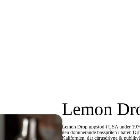
Lemon Dr
Lemon Drop uppstod i USA under
1970
den dominerande basspriten i barer. Drin
Kalifornien, där citrusdrivna & publikvä