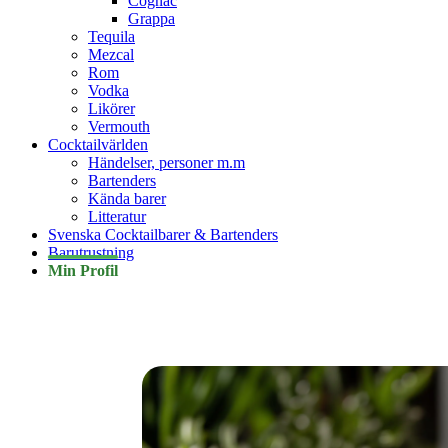
Cognac
Grappa
Tequila
Mezcal
Rom
Vodka
Likörer
Vermouth
Cocktailvärlden
Händelser, personer m.m
Bartenders
Kända barer
Litteratur
Svenska Cocktailbarer & Bartenders
Barutrustning
Min Profil