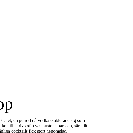
op
-talet
, en period då vodka etablerade sig som
ken tillskrivs ofta västkustens barscen, särskilt
nliga cocktails fick stort genomslag.