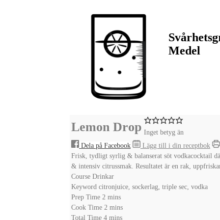
Svårhetsg
Medel
Lemon Drop
Inget betyg än
Dela på Facebook
Lägg till i din receptbok
Frisk, tydligt syrlig & balanserat söt vodkacocktail d
& intensiv citrussmak. Resultatet är en rak, uppfriska
Course
Drinkar
Keyword
citronjuice, sockerlag, triple sec, vodka
minutes
Prep Time
2
mins
minutes
Cook Time
2
mins
minutes
Total Time
4
mins