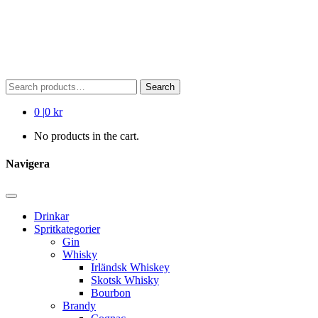
Search
Search
for:
0
|
0 kr
No products in the cart.
Navigera
Drinkar
Spritkategorier
Gin
Whisky
Irländsk Whiskey
Skotsk Whisky
Bourbon
Brandy