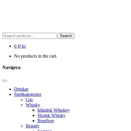
Search
Search
for:
0
|
0 kr
No products in the cart.
Navigera
Drinkar
Spritkategorier
Gin
Whisky
Irländsk Whiskey
Skotsk Whisky
Bourbon
Brandy