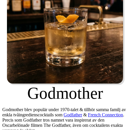
Godmother
Godmother blev populär under 1970-talet & tillhör samma familj av
enkla tvåingredienscocktails som
Godfather
&
French Connection
.
Precis som Godfather tros namnet vara inspirerat av den
Oscarbelönade filmen
The Godfather
, även om cocktailens exakta