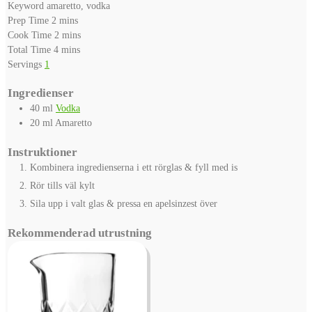
Keyword
amaretto, vodka
minutes
Prep Time
2
mins
minutes
Cook Time
2
mins
minutes
Total Time
4
mins
Servings
1
Ingredienser
40
ml
Vodka
20
ml
Amaretto
Instruktioner
Kombinera ingredienserna i ett rörglas & fyll med is
Rör tills väl kylt
Sila upp i valt glas & pressa en apelsinzest över
Rekommenderad utrustning