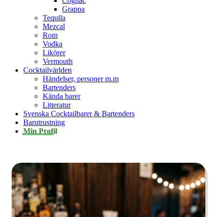
Cognac
Grappa
Tequila
Mezcal
Rom
Vodka
Likörer
Vermouth
Cocktailvärlden
Händelser, personer m.m
Bartenders
Kända barer
Litteratur
Svenska Cocktailbarer & Bartenders
Barutrustning
Min Profil