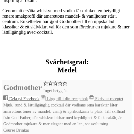
ursprung är okänt.
Genom att ersätta whiskyn med vodka får drinken en betydligt
renare smakprofil där amarettons mandel- & vaniljtoner står i
centrum. Enkelheten har gjort Godmother till en uppskattad
klassiker & ett självklart val för den som föredrar en mjukare & mer
lättillgänglig avec-cocktail.
Svårhetsgrad:
Medel
Godmother
Inget betyg än
Dela på Facebook
Lägg till i din receptbok
Skriv ut receptet
Mjuk, rund & lättillgänglig cocktail där vodkans rena karaktär låter
amarettons toner av mandel, vanilj & aprikoskärna ta plats. Till skillnad
från God Father, där whiskyn bidrar med kryddighet & fatkaraktär, är
Godmother mjukare & mer elegant med en len, söt avslutning.
Course
Drinkar