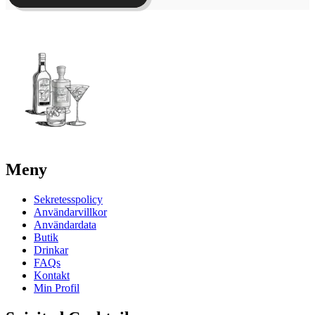
Meny
Sekretesspolicy
Användarvillkor
Användardata
Butik
Drinkar
FAQs
Kontakt
Min Profil