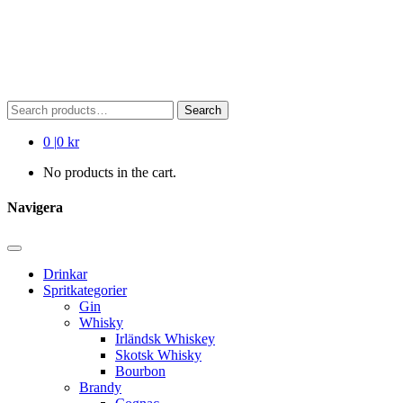
Search
Search
for:
0
|
0 kr
No products in the cart.
Navigera
Drinkar
Spritkategorier
Gin
Whisky
Irländsk Whiskey
Skotsk Whisky
Bourbon
Brandy