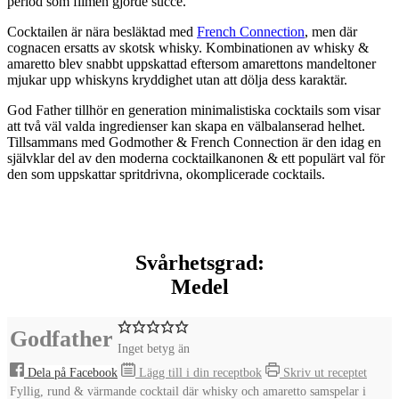
period som filmen gjorde succé.
Cocktailen är nära besläktad med
French Connection
, men där
cognacen ersatts av skotsk whisky. Kombinationen av whisky &
amaretto blev snabbt uppskattad eftersom amarettons mandeltoner
mjukar upp whiskyns kryddighet utan att dölja dess karaktär.
God Father tillhör en generation minimalistiska cocktails som visar
att två väl valda ingredienser kan skapa en välbalanserad helhet.
Tillsammans med
Godmother
&
French Connection
är den idag en
självklar del av den moderna cocktailkanonen & ett populärt val för
den som uppskattar spritdrivna, okomplicerade cocktails.
Svårhetsgrad:
Medel
Godfather
Inget betyg än
Dela på Facebook
Lägg till i din receptbok
Skriv ut receptet
Fyllig, rund & värmande cocktail där whisky och amaretto samspelar i