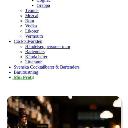
Cognac
Grappa
Tequila
Mezcal
Rom
Vodka
Likörer
Vermouth
Cocktailvärlden
Händelser, personer m.m
Bartenders
Kända barer
Litteratur
Svenska Cocktailbarer & Bartenders
Barutrustning
Min Profil