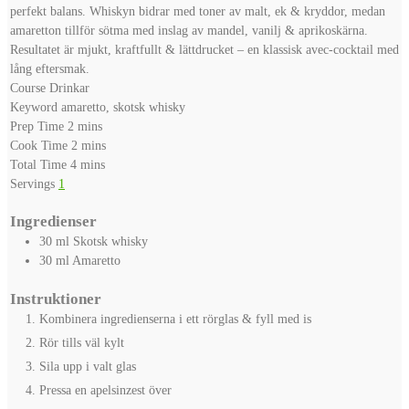
perfekt balans. Whiskyn bidrar med toner av malt, ek & kryddor, medan
amaretton tillför sötma med inslag av mandel, vanilj & aprikoskärna.
Resultatet är mjukt, kraftfullt & lättdrucket – en klassisk avec-cocktail med
lång eftersmak.
Course
Drinkar
Keyword
amaretto, skotsk whisky
minutes
Prep Time
2
mins
minutes
Cook Time
2
mins
minutes
Total Time
4
mins
Servings
1
Ingredienser
30
ml
Skotsk whisky
30
ml
Amaretto
Instruktioner
Kombinera ingredienserna i ett rörglas & fyll med is
Rör tills väl kylt
Sila upp i valt glas
Pressa en apelsinzest över