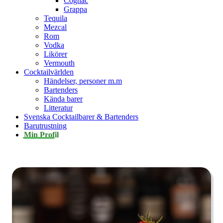
Cognac
Grappa
Tequila
Mezcal
Rom
Vodka
Likörer
Vermouth
Cocktailvärlden
Händelser, personer m.m
Bartenders
Kända barer
Litteratur
Svenska Cocktailbarer & Bartenders
Barutrustning
Min Profil