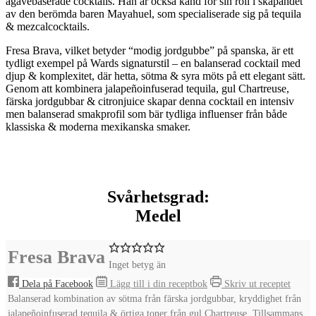
agavebaserade cocktails
. Han är också känd för sin roll i skapandet
av den berömda baren
Mayahuel
, som specialiserade sig på tequila
& mezcalcocktails.
Fresa Brava
, vilket betyder
“modig jordgubbe”
på spanska, är ett
tydligt exempel på Wards signaturstil – en
balanserad cocktail med
djup & komplexitet, där hetta, sötma & syra möts på ett elegant sätt
.
Genom att kombinera
jalapeñoinfuserad tequila
,
gul Chartreuse
,
färska jordgubbar
&
citronjuice
skapar denna cocktail en
intensiv
men balanserad smakprofil
som bär tydliga influenser från både
klassiska & moderna mexikanska smaker.
Svårhetsgrad:
Medel
Fresa Brava
Inget betyg än
Dela på Facebook
Lägg till i din receptbok
Skriv ut receptet
Balanserad kombination av sötma från färska jordgubbar, kryddighet från
jalapeñoinfuserad tequila & örtiga toner från gul Chartreuse. Tillsammans