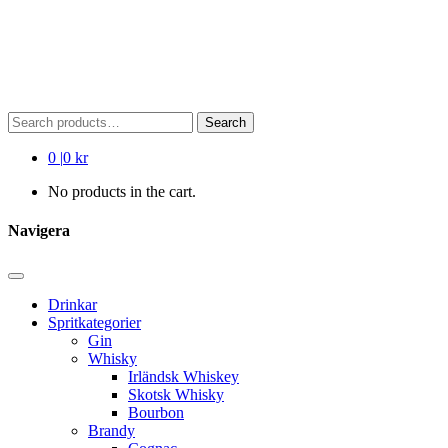
Search
Search
for:
0
|
0 kr
No products in the cart.
Navigera
Drinkar
Spritkategorier
Gin
Whisky
Irländsk Whiskey
Skotsk Whisky
Bourbon
Brandy