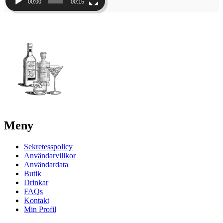
00:00
00:15
Meny
Sekretesspolicy
Användarvillkor
Användardata
Butik
Drinkar
FAQs
Kontakt
Min Profil