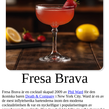
Fresa Brava
Fresa Brava är en cocktail skapad
2009 av
Phil Ward
för den
ikoniska baren
Death & Company
i
New York City
. Ward är en av
de mest inflytelserika bartenderna inom den moderna
cocktailrörelsen & var en nyckelfigur i populariseringen av