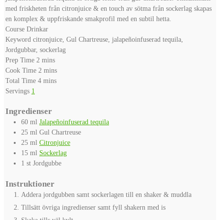
med friskheten från citronjuice & en touch av sötma från sockerlag skapas
en komplex & uppfriskande smakprofil med en subtil hetta.
Course
Drinkar
Keyword
citronjuice, Gul Chartreuse, jalapeñoinfuserad tequila,
Jordgubbar, sockerlag
minutes
Prep Time
2
mins
minutes
Cook Time
2
mins
minutes
Total Time
4
mins
Servings
1
Ingredienser
60
ml
Jalapeñoinfuserad tequila
25
ml
Gul Chartreuse
25
ml
Citronjuice
15
ml
Sockerlag
1
st
Jordgubbe
Instruktioner
Addera jordgubben samt sockerlagen till en shaker & muddla
Tillsätt övriga ingredienser samt fyll shakern med is