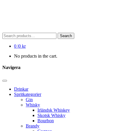
Search
Search
for:
0
|
0 kr
No products in the cart.
Navigera
Drinkar
Spritkategorier
Gin
Whisky
Irländsk Whiskey
Skotsk Whisky
Bourbon
Brandy