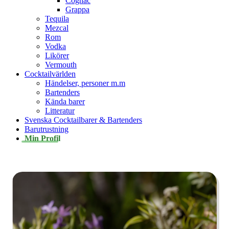
Cognac
Grappa
Tequila
Mezcal
Rom
Vodka
Likörer
Vermouth
Cocktailvärlden
Händelser, personer m.m
Bartenders
Kända barer
Litteratur
Svenska Cocktailbarer & Bartenders
Barutrustning
Min Profil