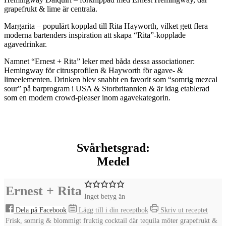
grapefrukt & lime är centrala.
Margarita
– populärt kopplad till Rita Hayworth, vilket gett flera
moderna bartenders inspiration att skapa “Rita”-kopplade
agavedrinkar.
Namnet “Ernest + Rita” leker med båda dessa associationer:
Hemingway för citrusprofilen & Hayworth för agave- &
limeelementen. Drinken blev snabbt en favorit som “somrig mezcal
sour” på barprogram i USA & Storbritannien & är idag etablerad
som en modern crowd-pleaser inom agavekategorin.
Svårhetsgrad:
Medel
Ernest + Rita
Inget betyg än
Dela på Facebook
Lägg till i din receptbok
Skriv ut receptet
Frisk, somrig & blommigt fruktig cocktail där tequila möter grapefrukt &