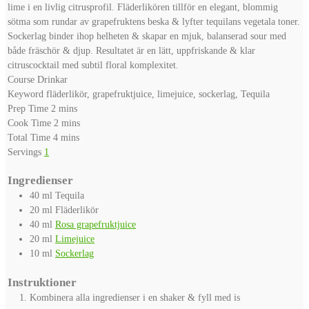
lime i en livlig citrusprofil. Fläderlikören tillför en elegant, blommig
sötma som rundar av grapefruktens beska & lyfter tequilans vegetala toner.
Sockerlag binder ihop helheten & skapar en mjuk, balanserad sour med
både fräschör & djup. Resultatet är en lätt, uppfriskande & klar
citruscocktail med subtil floral komplexitet.
Course
Drinkar
Keyword
fläderlikör, grapefruktjuice, limejuice, sockerlag, Tequila
minutes
Prep Time
2
mins
minutes
Cook Time
2
mins
minutes
Total Time
4
mins
Servings
1
Ingredienser
40
ml
Tequila
20
ml
Fläderlikör
40
ml
Rosa grapefruktjuice
20
ml
Limejuice
10
ml
Sockerlag
Instruktioner
Kombinera alla ingredienser i en shaker & fyll med is