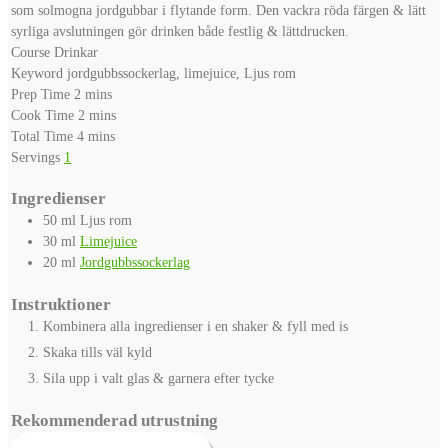
som solmogna jordgubbar i flytande form. Den vackra röda färgen & lätt
syrliga avslutningen gör drinken både festlig & lättdrucken.
Course
Drinkar
Keyword
jordgubbssockerlag, limejuice, Ljus rom
minutes
Prep Time
2
mins
minutes
Cook Time
2
mins
minutes
Total Time
4
mins
Servings
1
Ingredienser
50
ml
Ljus rom
30
ml
Limejuice
20
ml
Jordgubbssockerlag
Instruktioner
Kombinera alla ingredienser i en shaker & fyll med is
Skaka tills väl kyld
Sila upp i valt glas & garnera efter tycke
Rekommenderad utrustning