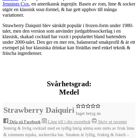
Jennings Cox
, en amerikansk ingenjör. Basen av rom, lime & socker
utgör en klassisk sour-formel, & har gett upphov till många
variationer.
Strawberry Daiquiri
blev särskilt populär i frozen-form under 1980-
talet, men den version som använder jordgubbssockerlag i en
klassisk, skakad cocktail har vuxit i popularitet bland bartenders
under 2000-talet. Den ger en mer ren, balanserad smakprofil & är ett
exempel på hur klassiska drinkar kan förädlas med enkel teknik &
fräscha ingredienser.
Svårhetsgrad:
Medel
Strawberry Daiquiri
Inget betyg än
Dela på Facebook
Lägg till i din receptbok
Skriv ut receptet
Somrig & livlig cocktail med en tydlig bärig sötma som möts av frisk lime
& rommens mjuka, sockerrika bas. Smaken är fyllig, fruktig & fräsch –