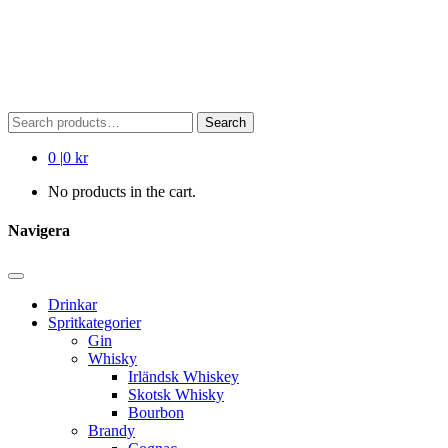
Search
Search
for:
0
|
0 kr
No products in the cart.
Navigera
Drinkar
Spritkategorier
Gin
Whisky
Irländsk Whiskey
Skotsk Whisky
Bourbon
Brandy