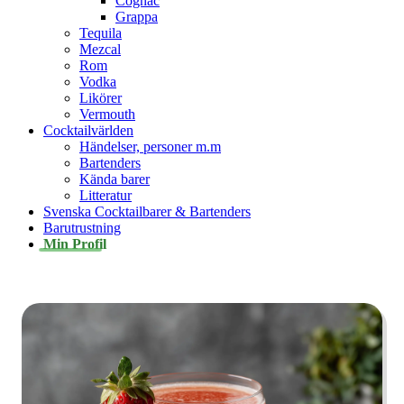
Cognac
Grappa
Tequila
Mezcal
Rom
Vodka
Likörer
Vermouth
Cocktailvärlden
Händelser, personer m.m
Bartenders
Kända barer
Litteratur
Svenska Cocktailbarer & Bartenders
Barutrustning
Min Profil