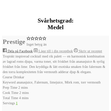
Svårhetsgrad:
Medel
Prestige
Inget betyg än
Dela på Facebook
Lägg till i din receptbok
Skriv ut receptet
Tropiskt inspirerad cocktail med rik palett — en harmonisk kombination
av lagrad roms djupa, varma toner, söt friskhet från ananasjuice & syrlig
friskhet från lime. Den kryddiga & lätt exotiska smaken från falernum &
den torra komplexiteten från vermouth adderar djup & elegans.
Course
Drinkar
Keyword
ananasjuice, Falernum, limejuice, Mörk rom, torr vermouth
minutes
Prep Time
2
mins
minutes
Cook Time
2
mins
minutes
Total Time
4
mins
Servings
1