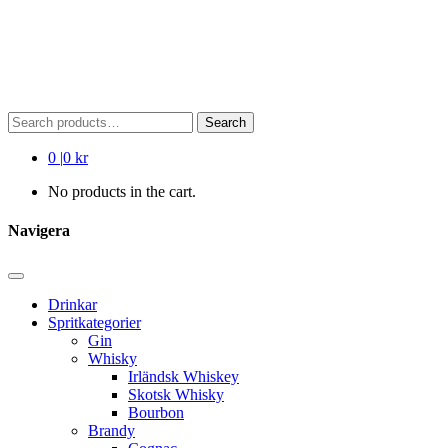
Search
Search
for:
0
|
0 kr
No products in the cart.
Navigera
Drinkar
Spritkategorier
Gin
Whisky
Irländsk Whiskey
Skotsk Whisky
Bourbon
Brandy