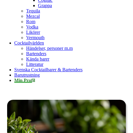
Cognac
Grappa
Tequila
Mezcal
Rom
Vodka
Likörer
Vermouth
Cocktailvärlden
Händelser, personer m.m
Bartenders
Kända barer
Litteratur
Svenska Cocktailbarer & Bartenders
Barutrustning
Min Profil