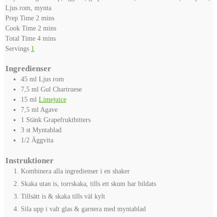
Ljus rom, mynta
minutes
Prep Time
2
mins
minutes
Cook Time
2
mins
minutes
Total Time
4
mins
Servings
1
Ingredienser
45
ml
Ljus rom
7,5
ml
Gul Chartruese
15
ml
Limejuice
7,5
ml
Agave
1
Stänk
Grapefruktbitters
3
st
Myntablad
1/2
Äggvita
Instruktioner
Kombinera alla ingredienser i en shaker
Skaka utan is, torrskaka, tills ett skum har bildats
Tillsätt is & skaka tills väl kylt
Sila upp i valt glas & garnera med myntablad