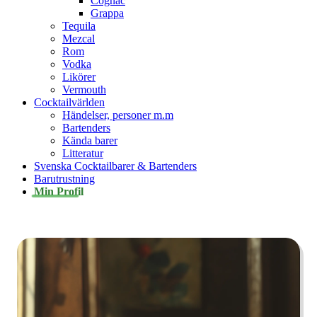
Cognac
Grappa
Tequila
Mezcal
Rom
Vodka
Likörer
Vermouth
Cocktailvärlden
Händelser, personer m.m
Bartenders
Kända barer
Litteratur
Svenska Cocktailbarer & Bartenders
Barutrustning
Min Profil