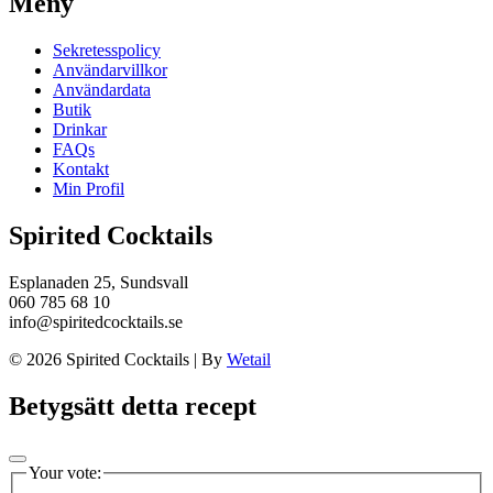
Meny
Sekretesspolicy
Användarvillkor
Användardata
Butik
Drinkar
FAQs
Kontakt
Min Profil
Spirited Cocktails
Esplanaden 25, Sundsvall
060 785 68 10
info@spiritedcocktails.se
© 2026 Spirited Cocktails
|
By
Wetail
Betygsätt detta recept
Your vote: