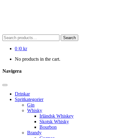
Search
Search
for:
0
|
0 kr
No products in the cart.
Navigera
Drinkar
Spritkategorier
Gin
Whisky
Irländsk Whiskey
Skotsk Whisky
Bourbon
Brandy