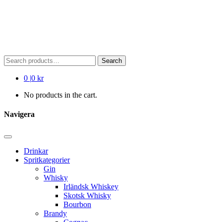
Search
Search
for:
0
|
0 kr
No products in the cart.
Navigera
Drinkar
Spritkategorier
Gin
Whisky
Irländsk Whiskey
Skotsk Whisky
Bourbon
Brandy