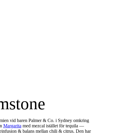
imstone
mien
vid baren Palmer & Co. i Sydney omkring
en
Margarita
med mezcal istället för tequila —
einfusion & balans mellan chili & citrus. Den har