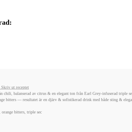
rad:
Skriv ut receptet
 chili, balanserad av citrus & en elegant ton från Earl Grey-infuserad triple s
ge bitters — resultatet är en djärv & sofistikerad drink med både sting & elega
 orange bitters, triple sec