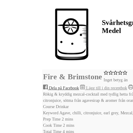
Svårhetsg
Medel
Fire & Brimstone
Inget betyg än
Dela på Facebook
Lägg till i din receptbok
Rökig & kryddig mezcal-cocktail med tydlig hetta från
citronjuice, sötma från agavesirap & aromer från oran
Course
Drinkar
Keyword
Agave, chilli, citronjuice, earl grey, Mezcal,
minutes
Prep Time
2
mins
minutes
Cook Time
2
mins
minutes
Total Time
4
mins