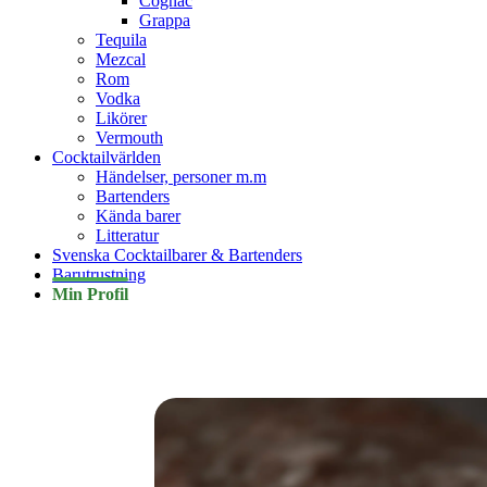
Cognac
Grappa
Tequila
Mezcal
Rom
Vodka
Likörer
Vermouth
Cocktailvärlden
Händelser, personer m.m
Bartenders
Kända barer
Litteratur
Svenska Cocktailbarer & Bartenders
Barutrustning
Min Profil