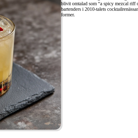
blivit omtalad som “a spicy mezcal riff
bartenders i 2010-talets cocktailrenässa
former.